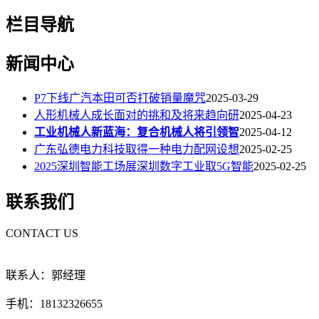
栏目导航
新闻中心
P7下线广汽本田可否打破销量魔咒
2025-03-29
人形机械人成长面对的挑和及将来趋向研
2025-04-23
工业机械人新蓝海：复合机械人将引领智
2025-04-12
广东弘德电力科技取得一种电力配网设想
2025-02-25
2025深圳智能工场展深圳数字工业取5G智能
2025-02-25
联系我们
CONTACT US
联系人：郭经理
手机：18132326655