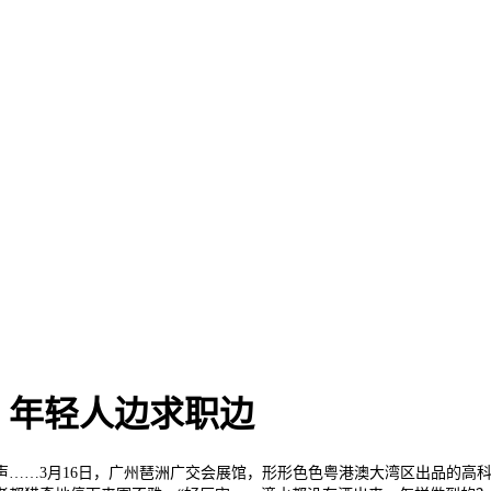
！年轻人边求职边
…3月16日，广州琶洲广交会展馆，形形色色粤港澳大湾区出品的高科