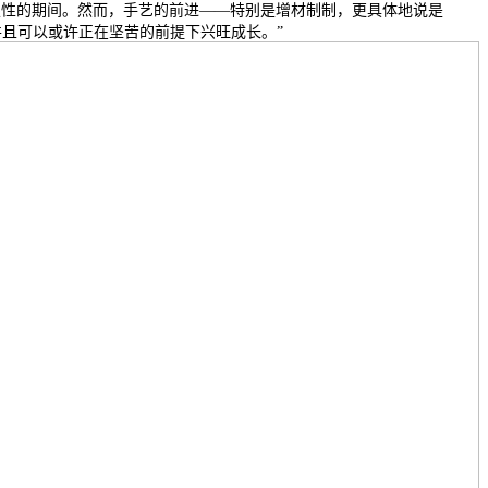
定性的期间。然而，手艺的前进——特别是增材制制，更具体地说是
并且可以或许正在坚苦的前提下兴旺成长。”