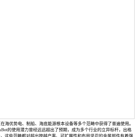
出格正在海优势电、制船、海底能源根本设备等多个范畴中获得了普遍使用。
exBot的使用潜力曾经远远超出了预期，成为多个行业的立异标杆，出格
畴，这些范畴都对超出跨越产率、可扩展性和布局坚忍的金属部件有着强