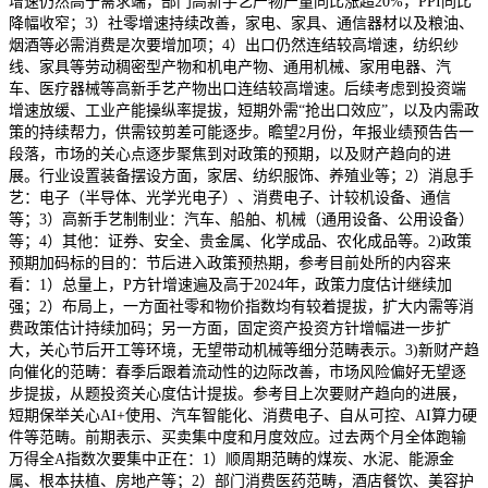
增速仍然高于需求端，部门高新手艺产物产量同比涨超20%，PPI同比
降幅收窄；3）社零增速持续改善，家电、家具、通信器材以及粮油、
烟酒等必需消费是次要增加项；4）出口仍然连结较高增速，纺织纱
线、家具等劳动稠密型产物和机电产物、通用机械、家用电器、汽
车、医疗器械等高新手艺产物出口连结较高增速。后续考虑到投资端
增速放缓、工业产能操纵率提拔，短期外需“抢出口效应”，以及内需政
策的持续帮力，供需铰剪差可能逐步。瞻望2月份，年报业绩预告告一
段落，市场的关心点逐步聚焦到对政策的预期，以及财产趋向的进
展。行业设置装备摆设方面，家居、纺织服饰、养殖业等；2）消息手
艺：电子（半导体、光学光电子）、消费电子、计较机设备、通信
等；3）高新手艺制制业：汽车、船舶、机械（通用设备、公用设备）
等；4）其他：证券、安全、贵金属、化学成品、农化成品等。2)政策
预期加码标的目的：节后进入政策预热期，参考目前处所的内容来
看：1）总量上，P方针增速遍及高于2024年，政策力度估计继续加
强；2）布局上，一方面社零和物价指数均有较着提拔，扩大内需等消
费政策估计持续加码；另一方面，固定资产投资方针增幅进一步扩
大，关心节后开工等环境，无望带动机械等细分范畴表示。3)新财产趋
向催化的范畴：春季后跟着流动性的边际改善，市场风险偏好无望逐
步提拔，从题投资关心度估计提拔。参考目上次要财产趋向的进展，
短期保举关心AI+使用、汽车智能化、消费电子、自从可控、AI算力硬
件等范畴。前期表示、买卖集中度和月度效应。过去两个月全体跑输
万得全A指数次要集中正在：1）顺周期范畴的煤炭、水泥、能源金
属、根本扶植、房地产等；2）部门消费医药范畴，酒店餐饮、美容护