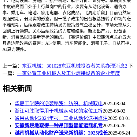
全、电网设备、房地产、航空机场、软件开辟、证券等。本期买卖集
中度较高而且处于上行趋向中的行业，次要有从动化设备、通信办
事、乘用车、电池、家用电器、农化成品。【周期阶段】目前仍然呈
现强预期，弱现实的形态。但一揽子政策的出台根基扭转了市场的悲
不雅预期，后续跟着政策持续发力鞭策景气企稳回升，市场无望从头
回到上行通道。关心后续政策的力度和结果、新质出产力、设备更
新、消费品以旧换新等标的目的。【赛道价值】中短期沉点关心五大
具备边际改善的赛道：AI+使用、汽车智能化、消费电子、自从可控、
AI算力硬件。
上一篇：
东亚机械：301028东亚机械投资者关系办理消息2
下
一篇：
一家处置工业机械人及工业焊接设备的企业年度
相关新闻
华夏工学院的逆袭秘笈：纺织、机械取电
2025-08-04
浙江可胜取得用于机械从动化的定位工拆
2025-08-02
通用从动化2024年报：工业从动化送拐点注
2025-08-01
安徽新境地取得一种吊顶型智能运载机专
2025-06-26
越南机械从动化财产送来新机缘：2025成长
2025-06-24