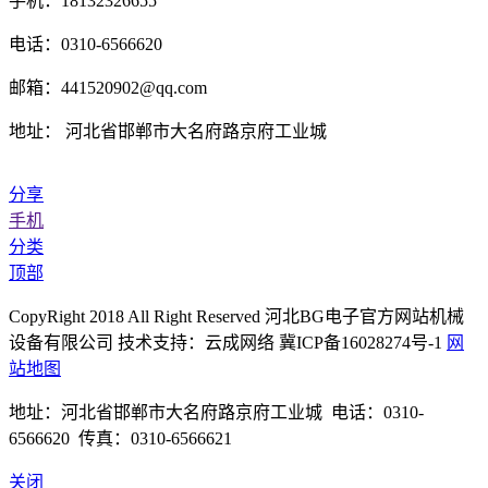
手机：18132326655
电话：0310-6566620
邮箱：441520902@qq.com
地址： 河北省邯郸市大名府路京府工业城
分享
手机
分类
顶部
CopyRight 2018 All Right Reserved 河北BG电子官方网站机械
设备有限公司 技术支持：云成网络 冀ICP备16028274号-1
网
站地图
地址：河北省邯郸市大名府路京府工业城 电话：0310-
6566620 传真：0310-6566621
关闭