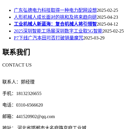
广东弘德电力科技取得一种电力配网设想
2025-02-25
人形机械人成长面对的挑和及将来趋向研
2025-04-23
工业机械人新蓝海：复合机械人将引领智
2025-04-12
2025深圳智能工场展深圳数字工业取5G智能
2025-02-25
P7下线广汽本田可否打破销量魔咒
2025-03-29
联系我们
CONTACT US
联系人：郭经理
手机：18132326655
电话：0310-6566620
邮箱：441520902@qq.com
地址： 河北省邯郸市大名府路京府工业城