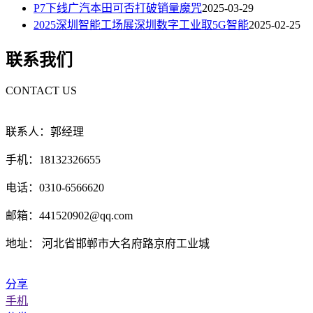
P7下线广汽本田可否打破销量魔咒
2025-03-29
2025深圳智能工场展深圳数字工业取5G智能
2025-02-25
联系我们
CONTACT US
联系人：郭经理
手机：18132326655
电话：0310-6566620
邮箱：441520902@qq.com
地址： 河北省邯郸市大名府路京府工业城
分享
手机