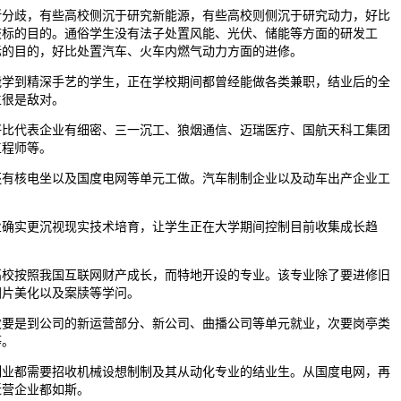
歧，有些高校侧沉于研究新能源，有些高校则侧沉于研究动力，好比
歧标的目的。通俗学生没有法子处置风能、光伏、储能等方面的研发工
标的目的，好比处置汽车、火车内燃气动力方面的进修。
到精深手艺的学生，正在学校期间都曾经能做各类兼职，结业后的全
生很是敌对。
代表企业有细密、三一沉工、狼烟通信、迈瑞医疗、国航天科工集团
工程师等。
核电坐以及国度电网等单元工做。汽车制制企业以及动车出产企业工
。
实更沉视现实技术培育，让学生正在大学期间控制目前收集成长趋
按照我国互联网财产成长，而特地开设的专业。该专业除了要进修旧
图片美化以及案牍等学问。
是到公司的新运营部分、新公司、曲播公司等单元就业，次要岗亭类
等。
都需要招收机械设想制制及其从动化专业的结业生。从国度电网，再
近营企业都如斯。