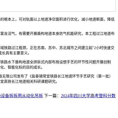
根本上，可对轨面以上地道净空面积进行优化，减小地道断面，降低
含沼气，有需要开展盾构地道本身防气机能研究，本工程过江地道布
铁路过江瓶颈，正在苏南、苏中、苏北城市之间建立起“2小时快速交
成长具有主要意义。
路水下盾构地道全拼拆式内部布局设想手艺的环节性问题开展创制
动化、智能化标的目的成长。
路无限公司发布了《盐泰锡常宜铁路长江地道环节手艺研究（第一批）
盐宜高铁长江地道相关科研课题研究。
力设备拆拆用从动化吊拆
下一篇：
2024年四川大学高考登科分数