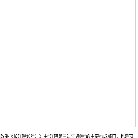
委《长江畔线年）》中“江阴第三过江通道”的主要构成部门，也是项