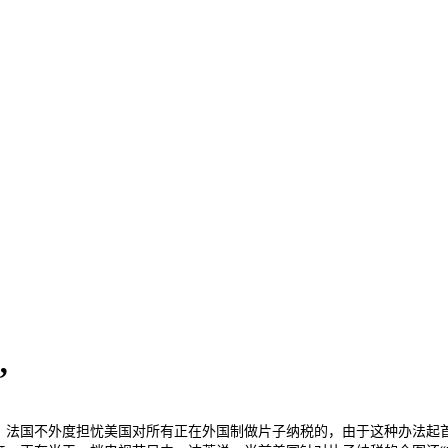
”
，法国不外度担忧美国对所有正在外国制做片子纳税的，由于这种办法起首