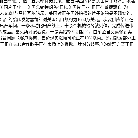
“相当恍惚”，但一旦关税付诸实施，起首冲击的将是美国片子财产。她强
国片子业！”美国总统特朗普4日以美国片子业“正正在敏捷衰亡”为
片人文森特·马拉瓦尔暗示，美国对正在国外拍摄的片子纳税是不现实的、
产的胎压发射器每年对美国出口额约为1650万美元，次要供应给正在
器出产车间。一条从动化出产线上，十余个机械臂各就列位，完成传送带
的成品。富克斯对记者说，一是卖给整车制制商，由车企自交运输到美
管问题取客户协商，售价现实涨幅可能正在10%以内。公司部属部分正
们正正在关心合作敌手正在市场上的反映。针对分歧客户的处理方案正正