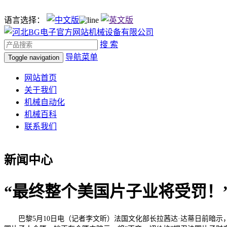
语言选择：
搜 索
导航菜单
Toggle navigation
网站首页
关于我们
机械自动化
机械百科
联系我们
新闻中心
“最终整个美国片子业将受罚！
巴黎5月10日电（记者李文昕）法国文化部长拉茜达·达蒂日前暗示