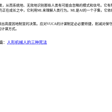
，从而系统地、无效地识别那些人类有可能会忽略的模式和信号。它有帮
仍正在成长之中，它利用ML来理解人类行为。ML是AI的一个子集，它
出高度因地制宜的决策。应对VUCA的计谋制定必必要矫捷，削减对保
的计谋方式。
篇：
人形机械人的三种死法