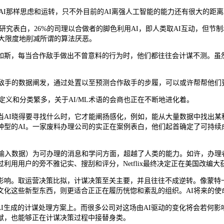
AI那样思虑和运转，只不外目前的AI离强人工智能的能力还有很大的距离
的研究表白，26%的司理以合做者的脚色利用AI，即人类取AI互动，但
最大限度地削减所谓的算法厌恶。
斯，每当合作敌手做出不曾意料的行为时，他们都往往会计谋不测。虽然
敌手的数据阐发，通过处置以至预测合作敌手的步履，可以或许帮帮他们
定义和分类繁多，关于AI/ML术语的会商也正在不断地进化着。
AI晓得要寻找什么时，它才能阐扬感化，例如，能从大量数据中找出某
型的AI。一家废料办理公司的实正在案例表白，他们起首确定了可持续
数据）为可办理的消息和学问方面，超越了人类的能力。如许，办理者就能
通过利用用户的旁不雅记实、搜刮和评分，Netflix最终决定正在美国改编
响。取运营决策比拟，计谋决策至关主要，并且往往不成逆转。像蒙特卡
文化这些新型东西，则更适合正正在履历恍惚和紊乱的组织。AI将来的使
I生成的计谋处理方案上。而很多公司对这场由AI驱动的变化将会若何影
献，也能够正在计谋决策过程中接替身类。