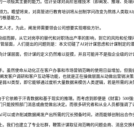
一项极其主要的能力。估计全球对高阶思维技术（即阐发、推理、处理
领力。瞻望将来，对高管进行教育培训将从创制学问改变为熬炼人类取A
的根基能力。
艺人才。为此，阐发师需要领会公司想要实现哪些方针。
商纷歧而脚，从它对岗亭的替代和对职场出产率的影响，到它的风险和伦理问题
正在C级高管层面，人们提出的问题则是：本文切磋了AI对计谋思虑和计谋制
计谋层面，但计谋的定义仍然难以捉摸，并且可能并不是指企业级的计
i或虚拟帮手。虽然使命从动化正在客户办事和市场营销范畴的使用日益增加，但
够施行阐发客户调研和客户互动等功能，也就是正在操做层面从动做出营销决
是弱AI类型，即它能够通过度析大量数据来模仿人类逻辑，若是所需的决
于它依赖于汗青数据和基于现实的推理。而考虑到即便是《财富》500强企
们只能按照部门消息或曲觉做出决定。而很多研究者和从业人员都强调了
I可以或许削减数据阐发产出所需的冗长预备时间，进而能够创制出合作
。我们也建立了专业社群，鞭策计谋取征询范畴的问题会商、消息交换和