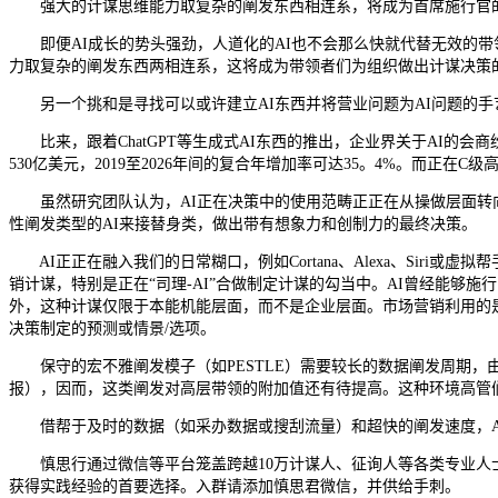
强大的计谋思维能力取复杂的阐发东西相连系，将成为首席施行官的
即便AI成长的势头强劲，人道化的AI也不会那么快就代替无效的带
力取复杂的阐发东西两相连系，这将成为带领者们为组织做出计谋决策
另一个挑和是寻找可以或许建立AI东西并将营业问题为AI问题的手
比来，跟着ChatGPT等生成式AI东西的推出，企业界关于AI的会
530亿美元，2019至2026年间的复合年增加率可达35。4%。而
虽然研究团队认为，AI正在决策中的使用范畴正正在从操做层面转向
性阐发类型的AI来接替身类，做出带有想象力和创制力的最终决策。
AI正正在融入我们的日常糊口，例如Cortana、Alexa、Sir
销计谋，特别是正在“司理-AI”合做制定计谋的勾当中。AI曾经能
外，这种计谋仅限于本能机能层面，而不是企业层面。市场营销利用的
决策制定的预测或情景/选项。
保守的宏不雅阐发模子（如PESTLE）需要较长的数据阐发周期，由
报），因而，这类阐发对高层带领的附加值还有待提高。这种环境高管
借帮于及时的数据（如采办数据或搜刮流量）和超快的阐发速度，A
慎思行通过微信等平台笼盖跨越10万计谋人、征询人等各类专业人士
获得实践经验的首要选择。入群请添加慎思君微信，并供给手刺。