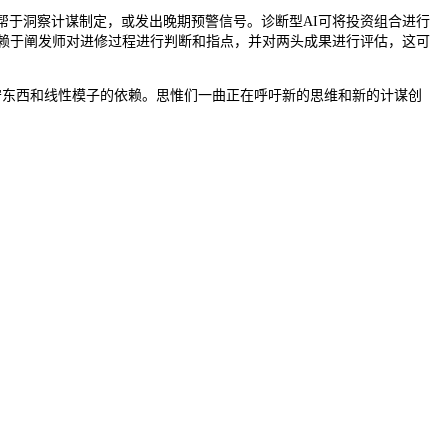
于洞察计谋制定，或发出晚期预警信号。诊断型AI可将投资组合进行
依赖于阐发师对进修过程进行判断和指点，并对两头成果进行评估，这可
守东西和线性模子的依赖。思惟们一曲正在呼吁新的思维和新的计谋创