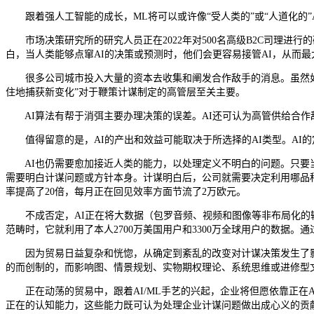
跟着强人工智能的成长，ML将可以或许像“受人类的”或“人道化的”
市场决策研究所的研究人员正在2022年对500名高级B2C司理进行
白，当人类能够点窜AI的决策或预测时，他们会更容易接管AI，从而
很多公司城市投入大量的资本去收集和阐发合作敌手的消息。虽然如
住地捕获新变化”对于鞭策计谋制定的高管层至关主要。
AI算法有帮于消弭主要办理决策的误差。AI还可认为高管供给合作
值得留意的是，AI的产出和效益可能取决于所选择的AI类型。AI的
AI也仍需要愈加接近人类的能力，以处理定义不明白的问题。只要当
需要明白计谋问题或方针本身。计谋明白后，公司就需要决定利用哪品种
率提高了20倍，每月正在回见效率方面节流了2万欧元。
不成否定，AI正在将大数据（包罗音频、视频和图像等非布局化的输入
范畴时，它就利用了本人2700万美国用户和3300万全球用户的数据。
因为贸易日益复杂和恍惚，从确定到紊乱的改变对计谋决策发生了影
的而创制的，而影响图、情景规划、实物期权理论、系统思维或进修型
正在动荡的贸易中，跟着AI/ML手艺的兴起，企业将但愿依靠正在A
正在的认知能力，这些能力既可认为处理企业计谋问题做出成心义的贡