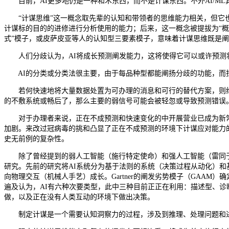
目前，AI更多地仍是一种和术东西，而不是计谋东西。不外AI/M
“计谋思维”这一概念取先辈的认知和带领者的思维能力相关，但它也正
计谋标的目的的进修进行分析使用的能力；后来，这一概念被提拔为“概
式”模子，或皮萨皮亚等人的认知型三要素模子，意味着计谋思维既是
人们分歧认为，AI将成长预测阐发能力，这将使得它可以或许预测
AI的分类或分类法很主要，由于每品种型都能阐扬分歧的功能，而
若何快速地将大量数据处置为可办理的消息和可行的替代方案，则给
的不敷系统或畅后了，那么主要的弱信号可能会被轻忽或导致预测错误
对于办理者来说，正在不成预测和快速变化的中开展营业已成为新常态。多变（Vo
加剧。来改过冠病毒的挑和凸显了正在不成预测的环境下计谋应对能力
史无前例的复杂性。
除了曾经提到的弱人工智能（施行特定使命）和强人工智能（雷同于人
研究。先前的研究将AI系统分为基于法则的系统（决策过程从动化）和
向物理交互（机械人手艺）成长。Gartner的阐发劣势模子（GAAM
遍及认为，AI有六种次要类型，此中三种目前正正在利用：描述型、诊
做，以及正在没有人类互动的环境下做出决策。
制定计谋是一个需要认知洞察力的过程，涉及到推理、处理问题和进