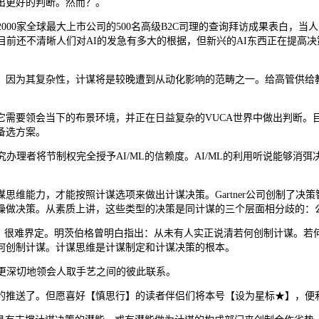
出更好的判断。然而？。
00家全球最大上市公司的500名高级B2C司理的查询拜访成果表白，
前还不清晰人们对AI的发急有多大的根据，但新兴的AI东西正在提高决
因为其复杂性，计谋将是较晚遭到从动化影响的范畴之一。给高管供给教
要领会当下的布景环境，并正在日益复杂的VUCA世界中做出判断。
备选方案。
理者将节制权完全授予AI/ML的信赖度。AI/ML的利用听说能够消
能力，才能按照计谋选项来做出计谋决策。Gartner公司创制了决
操做决策。从素质上讲，这些类型的决策是同计谋的三个层面相分歧的：
很难界定。明茨伯格曾明白指出：从未有人实正说清若何创制计谋‌。若
何创制计谋‌。计谋思维是计谋制定和计谋决策的根本。
更深切地领会人取手艺之间的彼此联系。
推送了。但愿喜好【慎思行】的读者伴侣们将本号【设为星标★】，便