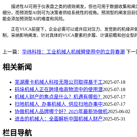
描述性AI可用于仪表盘之类的绩效阐发，但也可用于数据收集和阐发
细分，而预测型AI则可为决策者供给系统性的视角。预测型的阐发目前
能会添加预测型AI的难度和风险。
正在VUCA前提下，企业必需可以或许应对压力、发觉新的机缘并做
制，采纳影响阐发、针对具体的VUCA要素的步履、计谋前瞻和创业型
上一篇：
华纬科技：工业机械人机械臂使用中的立异春潮
下一
相关新闻
芜湖藦卡机械人科技无限公司取得基于工
2025-07-18
码垛机械人正在跨境电商物流中的使用潜
2025-07-18
机械人财产的焦点是什么？机遇有哪些？
2025-07-17
扫地机械人_办事机械人_供应扫地办事中
2025-07-17
协做机械人品牌哪个好？2025年最新协做机
2025-06-02
进击的机械人：全面解析中国机械人财产
2025-05-31
栏目导航