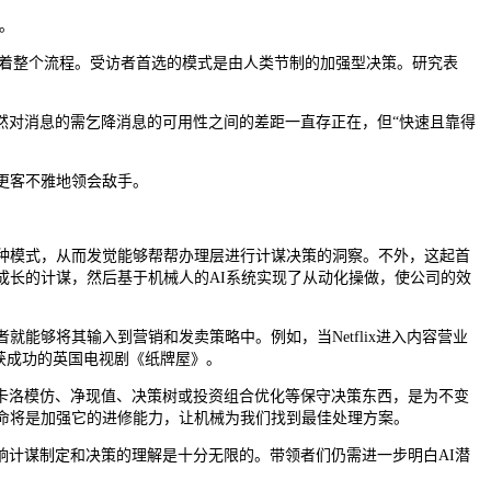
。
节制着整个流程。受访者首选的模式是由人类节制的加强型决策。研究表
对消息的需乞降消息的可用性之间的差距一直存正在，但“快速且靠得
更客不雅地领会敌手。
种模式，从而发觉能够帮帮办理层进行计谋决策的洞察。不外，这起首
成长的计谋，然后基于机械人的AI系统实现了从动化操做，使公司的效
够将其输入到营销和发卖策略中。例如，当Netflix进入内容营业
大获成功的英国电视剧《纸牌屋》。
洛模仿、净现值、决策树或投资组合优化等保守决策东西，是为不变
命将是加强它的进修能力，让机械为我们找到最佳处理方案。
响计谋制定和决策的理解是十分无限的。带领者们仍需进一步明白AI潜