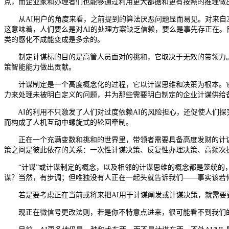
点，而企业家和办理者们也能够通过利用更大都据和更有按照的推理做
从AI用户的角度来看，之前提到的算法厌恶问题显而易见。对来自20
这意味着，人们要么是对AI的处理方案缺乏信赖，要么是事先存正在。目
类的感化不成能变成是多余的。
制定计谋标的目的是高管人员面对的挑和，它取决于无效的带领力。
策智能能力做出贡献。
计谋制定是一个高度概念化的过程，它以计谋思维和决策为根本。它需
力来处理未被明白定义的问题，并为那些需要明白制定的企业计谋供给
AI的利用不只激发了人们对过度依赖AI的风险担心，还促使人们探究办
而构成了人机互动中螺旋式的轮回牵制。
正在一个充满变数和挑和的世界里，带领者需要具备高度发财的计谋思维
策之间是彼此依存的关系：一次性计谋决策、反复性办理决策、高频次
“计谋”或计谋制定的概念，以及相邻的计谋思维的概念都是笼统的，
谋？当然，有步调；但唯独没有人正在一起头就告诉我们——‌事实该若
若是要考虑正在当前或将来把AI用于计谋阐发或计谋决策，就需要
现正在微信号更改法则，若是你不特意点进来，很可能看不到我们的