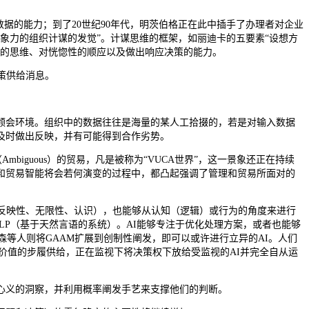
。
据的能力；到了20世纪90年代，明茨伯格正在此中插手了办理者对企业
象力的组织计谋的发觉”。计谋思维的框架，如丽迪卡的五要素“设想方
要的思维、对恍惚性的顺应以及做出响应决策的能力。
策供给消息。
会环境。组织中的数据往往是海量的某人工拾掇的，若是对输入数据
及时做出反映，并有可能得到合作劣势。
Ambiguous）的贸易，凡是被称为“VUCA世界”，这一景象还正在持续
和贸易智能将会若何演变的过程中，都凸起强调了管理和贸易所面对的
反映性、无限性、认识），也能够从认知（逻辑）或行为的角度来进行
LP（基于天然言语的系统）。AI能够专注于优化处理方案，或者也能够
克森等人则将GAAM扩展到创制性阐发，即可以或许进行立异的AI。人们
制价值的步履供给，正在监视下将决策权下放给受监视的AI并完全自从运
心义的洞察，并利用概率阐发手艺来支撑他们的判断。