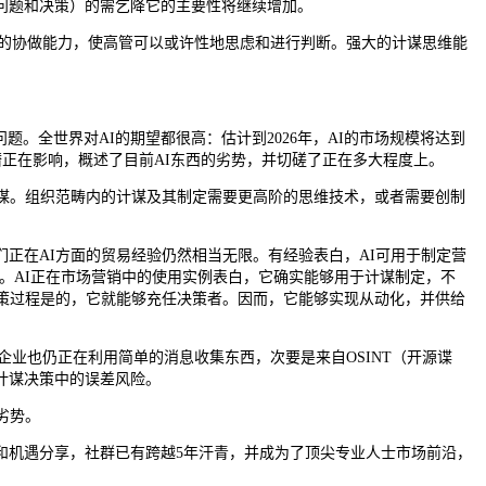
问题和决策）的需乞降它的主要性将继续增加。
I的协做能力，使高管可以或许性地思虑和进行判断。强大的计谋思维能
。全世界对AI的期望都很高：估计到2026年，AI的市场规模将达到
定的潜正在影响，概述了目前AI东西的劣势，并切磋了正在多大程度上。
谋。组织范畴内的计谋及其制定需要更高阶的思维技术，或者需要创制
我们正在AI方面的贸易经验仍然相当无限。有经验表白，AI可用于制定营
策。AI正在市场营销中的使用实例表白，它确实能够用于计谋制定，不
策过程是的，它就能够充任决策者。因而，它能够实现从动化，并供给
业也仍正在利用简单的消息收集东西，次要是来自OSINT（开源谍
计谋决策中的误差风险。
劣势。
机遇分享，社群已有跨越5年汗青，并成为了顶尖专业人士市场前沿，