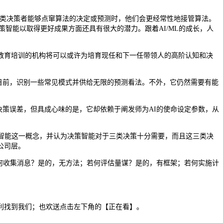
当人类决策者能够点窜算法的决定或预测时，他们会更经常性地接管算法。
策智能以取得更好成果方面还具有很大的潜力。跟着AI/ML的成长，人
育培训的机构将可以或许为培育现任和下一任带领人的高阶认知和决
目前，识别一些常见模式并供给无限的预测看法。不外，它仍然需要有能
弭决策误差，但具成心味的是，它却依赖于阐发师为AI的使命设定参数，从
策智能这一概念，并认为决策智能对于三类决策十分需要，而且这三类决
公司层。
何收集消息？是的，无方法；若何评估量谋？是的，有框架；若何实施计
利找到我们；也欢送点击左下角的【正在看】。