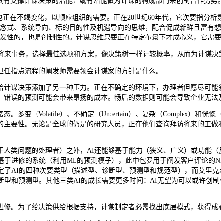
L具有支撑计谋决策的潜能，或有潜能做为计谋的构成部门来创制合作劣势
在不竭变化，以顺应组织的需要。正在20世纪60年代，它次要指分析数
念式、系统导向、标的目的性及机遇导向的思维，配合促成新鲜且富有想
阐发性的，也是创制性的。计谋思维只要正在特定布景下才成心义，它需
将来事务，选择最佳选项和方案，像决策树一样计较概率，从而为计谋决
担任指点流程的阐发师需要领会计谋家的方针是什么。
计谋决策添加了另一种压力。正在不确定的环境下，办理者但愿尽可能领
。错误的预测可能会带来昂扬的成本。畅后的数据则可能会导致企业无法
latile）、不确定（Uncertain）、复杂（Complex）和恍惚（
的主要性。无论是全球的仍是的研究人员，正在他们查询拜访将来的工做
类问题的处理者）之外，AI还能够基于能力（狭义、广义）或功能（
基于进修的系统（利用ML的预测模子），此中包罗用于阐发客户评论的N
）确定了AI的四种次要类型（描述型、诊断型、预测型和规范型），而艾里
断型和预测型。其他三类AI的成长需要更多时间：AI无望为可以或许创
修。为了给决策供给根据支持，计谋制定者必需找出底层模式，获得成