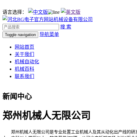
语言选择：
搜 索
导航菜单
Toggle navigation
网站首页
关于我们
机械自动化
机械百科
联系我们
新闻中心
郑州机械人无限公司
郑州机械人无限公司是专业处置工业机械人及其从动化出产线的研发、出产