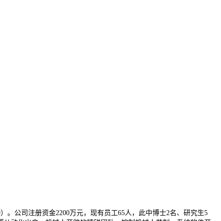
公司注册资金2200万元，现有员工65人，此中博士2名、研究生5