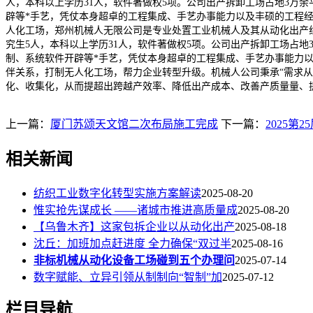
人，本科以上学历31人，软件著做权5项。公司出产拆卸工场占地3万
辟等*手艺，凭仗本身超卓的工程集成、手艺办事能力以及丰硕的工程
人化工场，郑州机械人无限公司是专业处置工业机械人及其从动化出产线的
究生5人，本科以上学历31人，软件著做权5项。公司出产拆卸工场占
制、系统软件开辟等*手艺，凭仗本身超卓的工程集成、手艺办事能力
伴关系，打制无人化工场，帮力企业转型升级。机械人公司秉承“需求
化、收集化，从而提超出跨越产效率、降低出产成本、改善产质量量、
上一篇：
厦门苏颂天文馆二次布局施工完成
下一篇：
2025第
相关新闻
纺织工业数字化转型实施方案解读
2025-08-20
惟实抢先谋成长 ——诸城市推进高质量成
2025-08-20
【乌鲁木齐】这家包拆企业以从动化出产
2025-08-18
沈丘：加班加点赶进度 全力确保“双过半
2025-08-16
非标机械从动化设备工场碰到五个办理问
2025-07-14
数字赋能、立异引领从制制向“智制”加
2025-07-12
栏目导航