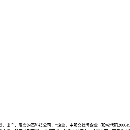
、发卖的高科技公司、*企业、中股交挂牌企业（股权代码200649）。