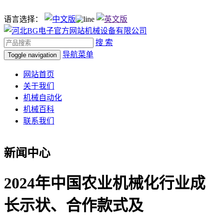
语言选择：
搜 索
导航菜单
Toggle navigation
网站首页
关于我们
机械自动化
机械百科
联系我们
新闻中心
2024年中国农业机械化行业成
长示状、合作款式及