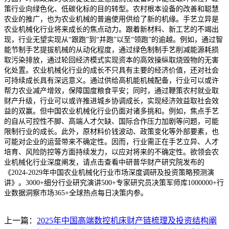
策行业向绿色化、低碳化标的目的转型。农村根本设备的改善和聪慧
农业的推广，也为农业机械的普遍使用供给了新的机缘。手艺立异是
农业机械化行业将来成长的焦点动力。跟着新材料、新工艺的不竭出
现，行业无望实现从“跟跑”到“并跑”以至“领跑”的逾越。例如，通过智
能节制手艺提拔机械的从动化程度，通过绿色制制手艺削减能源耗损
取污染排放，通过轮回经济模式实现资本的高效操纵取烧毁物的无害
化处置。农业机械化行业的成长不只具有主要的经济价值，还对社会
可持续成长具有深远意义。通过供给高机能机械配备，行业可以或许
帮力农业减产增效，保障国度粮食平安；同时，通过鞭策农村就业取
财产升级，行业可以或许推进城乡协调成长，实现经济效益取社会效
益的双赢。但中国农业机械化行业仍面对诸多挑和。例如，焦点手艺
的自从可控性不脚、高端人才欠缺、国际合作压力加剧等问题，可能
限制行业的成长。此外，原材料价钱波动、政策变化等外部要素，也
可能对企业的运营带来不确定性。因而，行业需正在手艺立异、人才
培育、风险防控等方面持续发力，以应对将来的不确定性。欲领会农
业机械化行业深度阐发，请点击查看中研普华财产研究院发布的
《2024-2029年中国农业机械化行业市场深度调研及投资策略预测演
讲》。3000+细分行业研究演讲500+专家研究员决策军师库1000000+行
业数据洞察市场365+全球热点每日决策内参。
上一篇：
2025年中国高端数控机床财产链梳理及投资结构阐