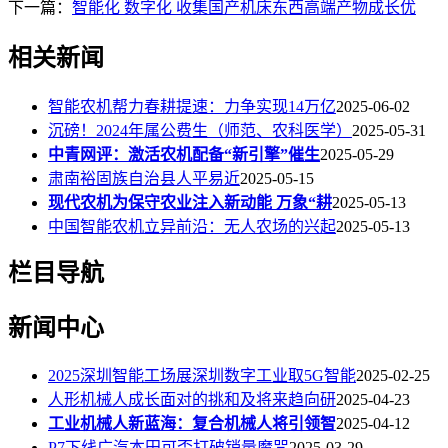
下一篇：
智能化 数字化 收集国产机床东西高端产物成长优
相关新闻
智能农机帮力春耕提速：力争实现14万亿
2025-06-02
沉磅！2024年属公费生（师范、农科医学）
2025-05-31
中青网评：激活农机配备“新引擎”催生
2025-05-29
肃南裕固族自治县人平易近
2025-05-15
现代农机为保守农业注入新动能 万象“耕
2025-05-13
中国智能农机立异前沿：无人农场的兴起
2025-05-13
栏目导航
新闻中心
2025深圳智能工场展深圳数字工业取5G智能
2025-02-25
人形机械人成长面对的挑和及将来趋向研
2025-04-23
工业机械人新蓝海：复合机械人将引领智
2025-04-12
P7下线广汽本田可否打破销量魔咒
2025-03-29