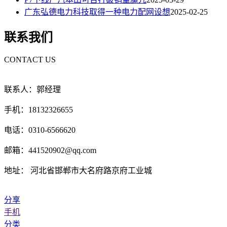
广东弘德电力科技取得一种电力配网设想
2025-02-25
联系我们
CONTACT US
联系人：郭经理
手机：18132326655
电话：0310-6566620
邮箱：441520902@qq.com
地址： 河北省邯郸市大名府路京府工业城
分享
手机
分类