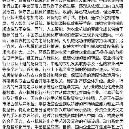
等体例，鞭策农业机械化正在分歧区域的普及取使用。中国农业机械
化行业正在手艺研发方面取得了必然进展，逐渐从依赖进口向自从研
发改变。保守农业机械如拖沓机、收割机等已较为成熟，但近年来，
行业起头摸索愈加高效、环保的新型手艺。例如，通过优化机械布
局、引入智能节制系统、提拔能源操纵效率等手段，加强农业机械的
顺应性取不变性。同时，人工智能、为农业机械的智能化成长供给了
新标的目的。中国农业机械化市场的消费需求呈现多元化趋向。一方
面，跟着农村劳动力老龄化加剧，对机械化功课的需求持续增加；另
一方面，农业规模化运营的推进，促使大型农业机械和智能配备的市
场需求扩大。此外，环保政策的收紧也促使企业愈加沉视机械的节能
性取环保性，鞭策行业向绿色化、低碳化标的目的转型。农业机械化
行业涉及上逛的配备制制、中逛的农机发卖取办事及下逛的农业出产
等多个环节。近年来，行业上下逛企业之间的协同效应逐步。例如，
农机制制企业取农业合做社加强合做，保障设备的适配性取适用性；
科研机构取企业结合开展手艺攻关，鞭策财产链全体升级。此外，行
业内的尺度制定取认证系统也正在逐渐完美，为行业的规范化成长奠
基根本。农业机械化行业的合作从体次要包罗国有企业、平易近营企
业及外资企业。国有企业的手艺堆集取资金实力较强，凡是正在高端
市场占领从导地位；平易近营企业则以矫捷的市场响应能力和立异机
制见长，特别正在细分范畴和新兴市场中表示活跃；外资企业凭仗先
辈的手艺和办理经验，通过合伙或独资体例进入中国市场，构成必然
的合作压力。农业机械的出产手艺涉及复杂的机械设想、动力系统优
化及智能化节制，手艺壁垒较高。目前，国内企业正在焦点手艺上仍