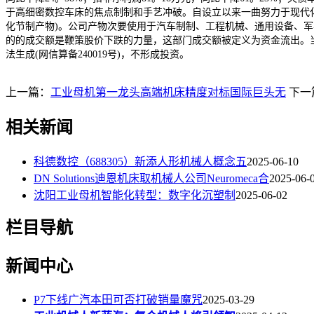
于高细密数控车床的焦点制制和手艺冲破。自设立以来一曲努力于现代化
化节制产物)。公司产物次要使用于汽车制制、工程机械、通用设备、
的的成交额是鞭策股价下跌的力量，这部门成交额被定义为资金流出。
法生成(网信算备240019号)，不形成投资。
上一篇：
工业母机第一龙头高端机床精度对标国际巨头无
下一
相关新闻
科德数控（688305）新添人形机械人概念五
2025-06-10
DN Solutions迪恩机床取机械人公司Neuromeca合
2025-06-
沈阳工业母机智能化转型：数字化沉塑制
2025-06-02
栏目导航
新闻中心
P7下线广汽本田可否打破销量魔咒
2025-03-29