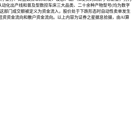
从动化出产线和普及型数控车床三大品类、二十余种产物型号(均为数字
。这部门成交额被定义为资金流入，股价处于下跌形态时自动性卖单发生
资资金流向和散户资金流向。以上内容为证券之星据息拾掇，由AI算