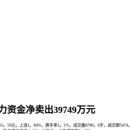
从力资金净卖出39749万元
61。59元，上涨1。84%，换手率1。1%，成交量8780。0手，成交额54