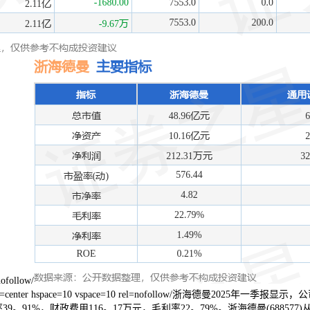
ofollow/
。width=500 align=center hspace=10 vspace=10 rel=nofollow
率39。91%，财政费用116。17万元，毛利率22。79%。浙海德曼(68