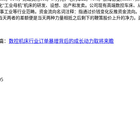
“工业母机”机床的研发、设想、出产和发卖。公司现有高端数控车床、
军事工业等行业范畴。资金流向名词注释：指通过价钱变化反推资金流向
当天两者的差额便是当天两种力量相抵之后剩下的鞭策股价上升的净力。逛
篇：
数控机床行业订单暴增背后的成长动力取将来瞻
05