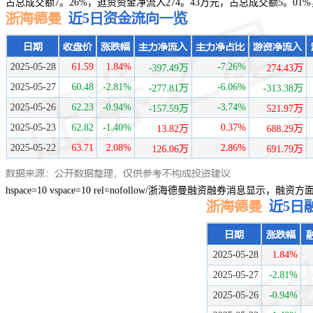
占总成交额7。26%，逛资资金净流入274。43万元，占总成交额5。01%
hspace=10 vspace=10 rel=nofollow/浙海德曼融资融券消