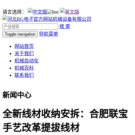
语言选择：
搜 索
导航菜单
Toggle navigation
网站首页
关于我们
机械自动化
机械百科
联系我们
新闻中心
全新线材收纳安拆：合肥联宝
手艺改革提拔线材