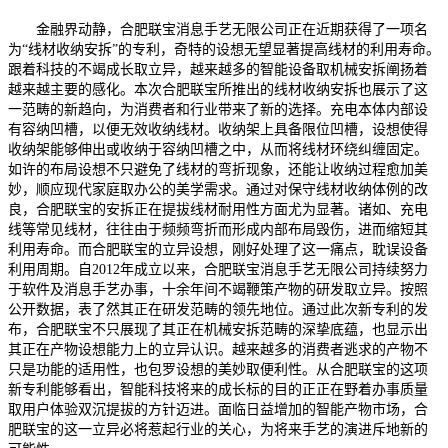
金融界动静，合肥联宝消息手艺无限公司正在近期获得了一项名
为“线材收纳安拆”的专利，奇特的设想无望显著提高线材的利用寿命。
跟着科技的不竭成长取立异，越来越多的智能设备取机械安拆阐扬着
越来越主要的感化。本次合肥联宝所推出的线材收纳安拆也展示了这
一范畴的新趋向，为消费者和行业带来了新的选择。充电本体内部设
有容纳凹槽，以便无效收纳线材。收纳架上具备限位凹槽，设想使得
收纳架能够伸出或收纳于容纳凹槽之中，从而将线材环绕纠缠固定。
如许的布局设想不只避免了线材的弯折现象，还能让收纳过程愈加美
妙，顺应现代家庭取办公的美学需求。通过对保守线材收纳体例的改
良，合肥联宝的安拆正在提拔线材耐用性方面尤为显著。诸如、充电
线等常见线材，往往由于频频弯折而形成内部布局毁伤，进而缩短其
利用寿命。而合肥联宝的立异设想，刚好处理了这一痛点，耽误设备
利用周期。自2012年成立以来，合肥联宝消息手艺无限公司持续努力
于软件及消息手艺办事，十余年间不竭鞭策产物的研发取立异。按照
公开数据，表了然其正在研发范畴的领先地位。通过此次新专利的发
布，合肥联宝不只展现了其正在机械安拆范畴的深挚底蕴，也显示出
其正在产物设想能力上的立异认识。越来越多的消费者逃求的产物不
只是功能的适用性，也包罗设想的美妙取便利性。从合肥联宝的这项
新专利能够看出，智能科技将来的成长标的目的正正在野着办事质量
取用户体验双沉提拔的方针迈进。面临日益增加的智能产物市场，合
肥联宝的这一立异必将惹起行业的关心，为将来手艺的演进斥地新的