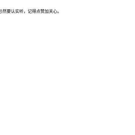
必然要认实听，记得点赞加关心。