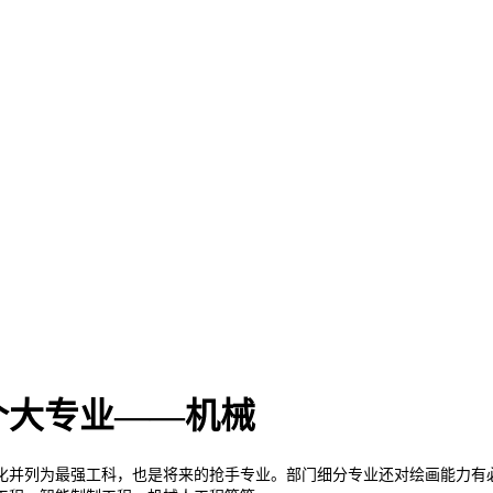
个大专业——机械
并列为最强工科，也是将来的抢手专业。部门细分专业还对绘画能力有必