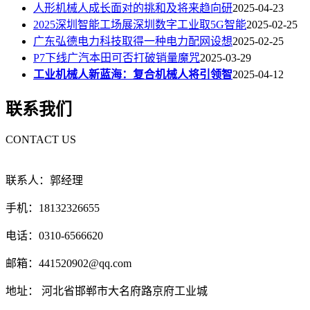
人形机械人成长面对的挑和及将来趋向研
2025-04-23
2025深圳智能工场展深圳数字工业取5G智能
2025-02-25
广东弘德电力科技取得一种电力配网设想
2025-02-25
P7下线广汽本田可否打破销量魔咒
2025-03-29
工业机械人新蓝海：复合机械人将引领智
2025-04-12
联系我们
CONTACT US
联系人：郭经理
手机：18132326655
电话：0310-6566620
邮箱：441520902@qq.com
地址： 河北省邯郸市大名府路京府工业城