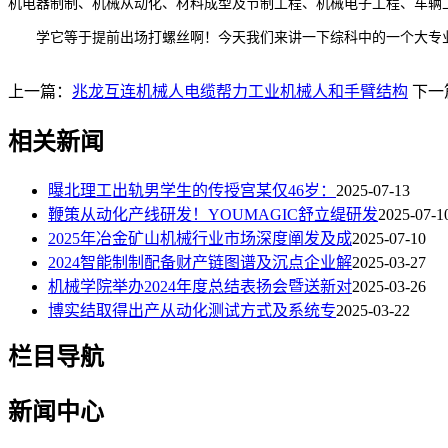
机电器制制、机械从动化、材料成型及节制工程、机械电子工程、车辆
学它等于提前出场打螺丝啊！今天我们来讲一下综科中的一个大专业
上一篇：
兆龙互连机械人电缆帮力工业机械人和手臂结构
下一
相关新闻
曝北理工出轨男学生的传授宫某仅46岁：
2025-07-13
鞭策从动化产线研发！YOUMAGIC舒立缇研发
2025-07-1
2025年冶金矿山机械行业市场深度阐发及成
2025-07-10
2024智能制制配备财产链图谱及沉点企业解
2025-03-27
机械学院举办2024年度总结表扬会暨送新对
2025-03-26
博实结取得出产从动化测试方式及系统专
2025-03-22
栏目导航
新闻中心