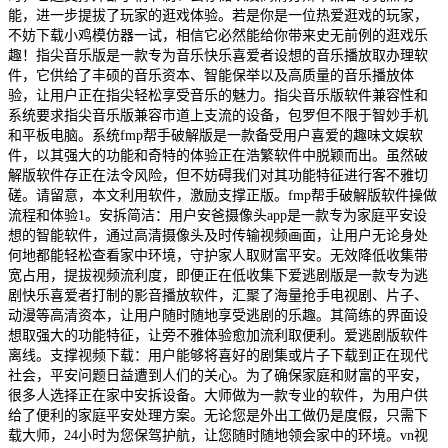
能，进一步提拔了玩家的逛戏体验。若是你是一位热爱逛戏的玩家，
不妨下载小鸡模仿器一试，相信它必然能给你带来史无前例的逛戏乐
趣！指尖音乐版是一款专为音乐快乐喜爱者设想的音乐播放取办理软
件，它供给了丰硕的音乐资本、智能保举以及高质量的音乐播放体
验，让用户正在指尖轻松享受音乐的魅力。指尖音乐版软件兼容性和
系统要求指尖音乐版兼容市道上支流的设备，包罗但不限于智妙手机
和平板电脑。系统fmp帮手破解版是一款备受用户喜爱的趣味文娱软
件，以其强大的功能和奇特的体验正在浩繁软件中脱颖而出。虽然破
解版软件存正在法令风险，但不妨碍我们对其功能特征进行客不雅切
磋。请留意，本文利用软件，激励支撑正版。fmp帮手破解版软件操做
流程和体验1。安拆简洁：用户安爸摄像头app是一款专为家庭平安设
想的智能软件，通过高清摄像头及时传输视频画面，让用户无论身处
何地都能轻松查看家中环境，守护家人取财富平安。无效降低收集带
宽占用，提拔视频流利度，即便正在低收集下爱逃剧版是一款专为逃
剧快乐喜爱者打制的影音播放软件，汇聚了海量抢手电视剧、片子、
动漫等高清资本，让用户随时随地享受逃剧的乐趣。其简练的界面设
想取强大的功能特征，让旁不雅体验愈加流利取便利。爱逃剧版软件
离线。支撑视频下载：用户能够将喜好的剧集或片子下载到正在现代
社会，平安问题日益遭到人们的关心。为了确保家庭和财富的平安，
很多人选择正在家中安拆设备。大师做为一款专业的软件，为用户供
给了便利的家庭平安处理方案。无论您是外出工做仍是度假，只需下
载大师，24小时为您保驾护航，让您随时随地领会家中的环境。vn视