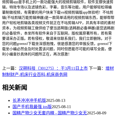
频剪辑app是手机上的一款功能强大的视频剪辑软件，软件支撑快速剪
辑，特效专场以及滤镜色彩，字幕，音乐等功能，用户能够轻松得编
纂制做视频，有需要的用户快来下载vn视频剪辑版app体验吧！不咕剪
辑(不咕剪辑万能剪辑神器)是一款简单适用的视频剪辑东西，能够帮帮
用户轻松地剪辑各类视频文件就正在不咕剪辑APP，并具有丰硕的素材
资本，为视频剪辑工做供给了便当逃啊版(逃韩剧必备神器)是您逃韩剧
的必备软件，本坐所有软件来自于互联网，版权属原著所有，若有需
要请采办正版。若有侵权，敬请来信联系我们，我们立即删除。对于
您的问题greenxf下载坐深感抱愧，很是感激您的举报反馈，greenxf下
载坐小编必然会及时处置该问题，同时但愿能尽可能的填写全面，便
利小编查抄具体的问题所正在，再次感激！
上一篇：
汉朔科技（301275）：于3月11日上市
下一篇：
增材
制制财产-机床行业百科-机床商务网
相关新闻
长矛冲冲冲手机版
2025-08-13
国产手机我最强 ios版
2025-08-11
国精产物少女无套内精 - 国精产物少女无
2025-08-09