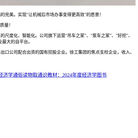
完美。实现“让机械后市场办事变得更高效”的愿景！
质量！
度化、智能化。公司旗下运营“吊车之家”、“泵车之家”、“好挖”、
业最大的自平台。
出口公司配合出资的国有控股企业。徐工集团的焦点支柱企业，收入、
经济学通俗读物取通识教材：2024年度经济学图书