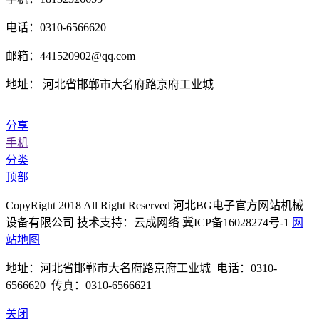
电话：0310-6566620
邮箱：441520902@qq.com
地址： 河北省邯郸市大名府路京府工业城
分享
手机
分类
顶部
CopyRight 2018 All Right Reserved 河北BG电子官方网站机械
设备有限公司 技术支持：云成网络 冀ICP备16028274号-1
网
站地图
地址：河北省邯郸市大名府路京府工业城 电话：0310-
6566620 传真：0310-6566621
关闭