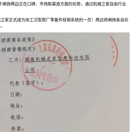
于阐扬两边正在口碑、市场取渠道方面的劣势，通过机械之家自由行业
之家正式成为徐工沉型原厂零备件经销系统的一员！两边将阐扬各自劣
单。