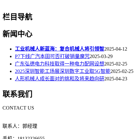
栏目导航
新闻中心
工业机械人新蓝海：复合机械人将引领智
2025-04-12
P7下线广汽本田可否打破销量魔咒
2025-03-29
广东弘德电力科技取得一种电力配网设想
2025-02-25
2025深圳智能工场展深圳数字工业取5G智能
2025-02-25
人形机械人成长面对的挑和及将来趋向研
2025-04-23
联系我们
CONTACT US
联系人：郭经理
手机：18132326655