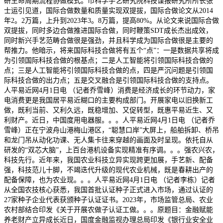
研生命周期流程协做模式。市科学手艺研究院科技谍报研究所所长张
士运引见道，国际合做数量和质量实现双提拔，国际合做论文从2014
年2。2万篇，上升到2023年3。8万篇，提高80%。从论文来说国际合做
双提拔，同时多边合做推进国际合做，同时鞭策SDT成长杰出成效，
同时新兴手艺范畴合做很是强劲，并且科学成为国际合做很是主要的
帮推力。他暗示，将来国际科技合做将有五个“点”：一是数据共享将成
为引领国际科技合做的根基点；二是人工智能将引领国际科技合做的
点；三是人工智能将引领国际科技合做的点，四是严沉问题是引领国
际科技合做的出力点；五是交叉融合是引领国际科技合做的支持点。
人平易近网4月1日电 （记者乔雪峰）消费是经济成长的环节动力，家
电消费更是我国居平易近糊口的主要构成部门。开展家电以旧换新工
做，既利当前、又利久远，既稳增加、又促转型，既惠平易近生、又
利财产。近日，中国度用电器服。。。人平易近网4月1日电 （记者乔
雪峰）正在宁波舟山港梅山港区，“聪慧口岸”大屏上，船舶拆卸、桥吊
和龙门吊从动化功课、无人集卡往来穿越的画面及时呈现。依托自从
研发的“双芯大脑”，上百台港机设备实现精准有序调。。。强农兴农，
科技先行。近年来，我国农业科技立异实现跨更加展，手艺新、配备
强，科技范儿十脚，不竭迭代升级的现代农业机械，既是春耕出产的
配备保障，也为农业现。。。人平易近网4月1日电 （记者李栋）记者
从全国农技核心获悉，我国首批认证种子正式进入市场，通过认证的
27家种子企业代表获颁种子认证证书。2023年，市场监管总局、农业
农村部结合印发《关于开展农做子认证工做。。。原题目：金融赋能
养老财产立异成长近日，国度金融监视办理总局印发《银行业安全业