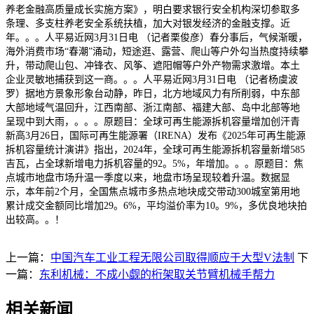
养老金融高质量成长实施方案》，明白要求银行安全机构深切参取多
条理、多支柱养老安全系统扶植，加大对银发经济的金融支撑。近
年。。。人平易近网3月31日电 （记者栗俊彦）春分事后，气候渐暖，
海外消费市场“春潮”涌动，短途逛、露营、爬山等户外勾当热度持续攀
升，带动爬山包、冲锋衣、风筝、遮阳帽等户外产物需求激增。本土
企业灵敏地捕获到这一商。。。人平易近网3月31日电 （记者杨虞波
罗）据地方景象形象台动静，昨日，北方地域风力有所削弱，中东部
大部地域气温回升，江西南部、浙江南部、福建大部、岛中北部等地
呈现中到大雨，。。。原题目：全球可再生能源拆机容量增加创汗青
新高3月26日，国际可再生能源署（IRENA）发布《2025年可再生能源
拆机容量统计演讲》指出，2024年，全球可再生能源拆机容量新增585
吉瓦，占全球新增电力拆机容量的92。5%，年增加。。。原题目：焦
点城市地盘市场升温一季度以来，地盘市场呈现较着升温。数据显
示，本年前2个月，全国焦点城市多热点地块成交带动300城室第用地
累计成交金额同比增加29。6%，平均溢价率为10。9%，多优良地块拍
出较高。。！
上一篇：
中国汽车工业工程无限公司取得顺应于大型V法制
下
一篇：
东利机械：不成小觑的桁架取关节臂机械手帮力
相关新闻