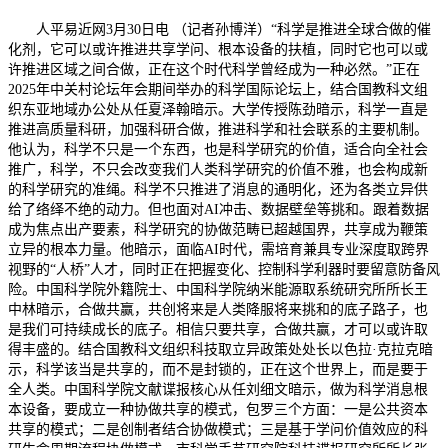
人平易近网3月30日电 （记者孙博洋）“科学是推进全球合做的催
化剂，它可以或许推进共享学问、根本设备的扶植，同时它也可以或
许推进区域之间合做，正在这个时代科学曾经成为一种必然。”正在
2025年中关村论坛年会期间举办的科学国际论坛上，结合国教科文组
织东亚地域办公处从任夏泽翰暗示。大学传授陈劲暗示，科学一直是
推进高质量科研，加强科研合做，推进科学和社会联系的主要机制。
他认为，科学不只是一个东西，也是科学研究的价值，适合向全社会
推广，科学，不只会改变我们人类科学研究的价值不雅，也会构成新
的科学研究的准绳。科学不只推进了消息的通明化，还为各类立异供
给了络绎不绝的动力。但也面对AI冲击、数据壁垒等挑和。跟着数据
成为焦点出产要素，科学研究的协做范畴已超越国界，共享成为鞭策
立异的根本力量。他暗示，面临AI时代，需培育兼具专业深度取跨界
视野的“人桥”人才，同时正在把握变化、控制科学利器时要留意防备风
险。中国科学院外籍院士、中国科学院纳米能源取系统研究所所长王
中林暗示，合做共赢，共创将来是人类降服将来挑和的底子路子，也
是我们可持续成长的底子。相信只要共享，合做共赢，才可以或许取
得丰盛的。结合国教科文组织科技取立异政策处处长以色拉·克拉克暗
示，科学该当是共享的，而不是封锁的，正在这个世界上，而是要于
全人类。中国科学院文献谍报核心从任刘细文暗示，做为科学消息根
本设备，要成立一种协做共享的模式，包罗三个方面：一是公共资本
共享的模式；二是创制者结合协做模式；三是基于学问价值效应的科