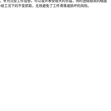
爪，专为沉型工件设想，可以或许承受极大的负载，同时连结极高的精度
分歧工况下的不变抓取，无效避免了工件滑落或损坏的风险。