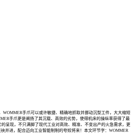
，WOMMER手爪可以或许敏捷、精确地抓取并挪动沉型工件，大大缩短
MER手爪更是阐扬了其沉载、高效的劣势，使得机床的操纵率获得了最
。它的呈现，不只满脚了现代工业对高效、精准、不变出产的火急需求，更
袂并进，配合迈向工业智能制制的夸姣将来！本文环节字：WOMMER