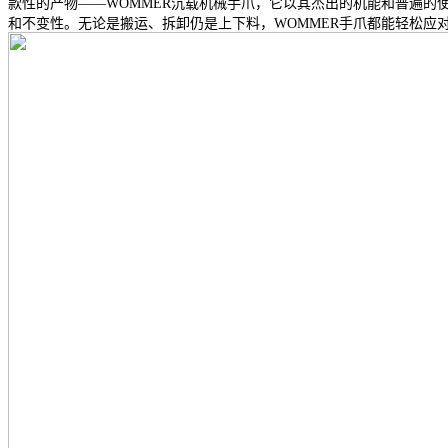
款性的产物——WOMMER沉载机械手爪，它以其杰出的机能和普遍的
和不变性。无论是搬运、拆卸仍是上下料，WOMMER手爪都能轻松