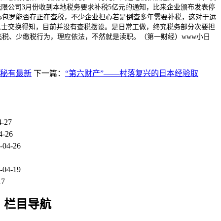
无限公司3月份收到本地税务要求补税5亿元的通知，比来企业颁布发表停
心包罗能否存正在查税，不少企业担心若是倒查多年需要补税，这对于运
人士交换得知，目前并没有查税摆设。是日常工做，终究税务部分次要担
税、少缴税行为，理应依法，不然就是渎职。（第一财经）www小日
董秘有最新
下一篇：
“第六财产”——村落复兴的日本经验取
4-27
4-26
-04-26
-04-19
17
栏目导航