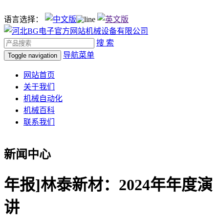
语言选择：
搜 索
导航菜单
Toggle navigation
网站首页
关于我们
机械自动化
机械百科
联系我们
新闻中心
年报]林泰新材：2024年年度演
讲