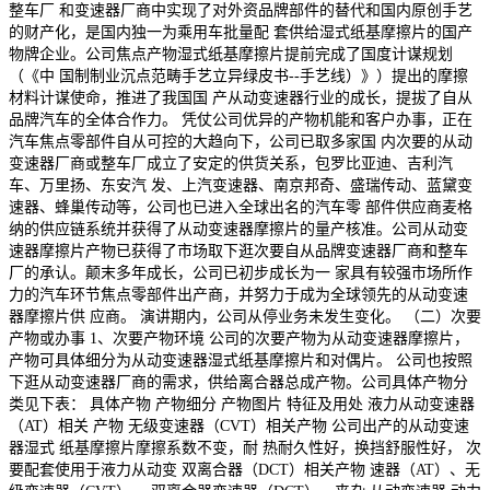
整车厂 和变速器厂商中实现了对外资品牌部件的替代和国内原创手艺
的财产化，是国内独一为乘用车批量配 套供给湿式纸基摩擦片的国产
物牌企业。公司焦点产物湿式纸基摩擦片提前完成了国度计谋规划
（《中 国制制业沉点范畴手艺立异绿皮书--手艺线）》）提出的摩擦
材料计谋使命，推进了我国国 产从动变速器行业的成长，提拔了自从
品牌汽车的全体合作力。 凭仗公司优异的产物机能和客户办事，正在
汽车焦点零部件自从可控的大趋向下，公司已取多家国 内次要的从动
变速器厂商或整车厂成立了安定的供货关系，包罗比亚迪、吉利汽
车、万里扬、东安汽 发、上汽变速器、南京邦奇、盛瑞传动、蓝黛变
速器、蜂巢传动等，公司也已进入全球出名的汽车零 部件供应商麦格
纳的供应链系统并获得了从动变速器摩擦片的量产核准。公司从动变
速器摩擦片产物已获得了市场取下逛次要自从品牌变速器厂商和整车
厂的承认。颠末多年成长，公司已初步成长为一 家具有较强市场所作
力的汽车环节焦点零部件出产商，并努力于成为全球领先的从动变速
器摩擦片供 应商。 演讲期内，公司从停业务未发生变化。 （二）次要
产物或办事 1、次要产物环境 公司的次要产物为从动变速器摩擦片，
产物可具体细分为从动变速器湿式纸基摩擦片和对偶片。 公司也按照
下逛从动变速器厂商的需求，供给离合器总成产物。公司具体产物分
类见下表： 具体产物 产物细分 产物图片 特征及用处 液力从动变速器
（AT）相关 产物 无级变速器（CVT）相关产物 公司出产的从动变速
器湿式 纸基摩擦片摩擦系数不变，耐 热耐久性好，换挡舒服性好， 次
要配套使用于液力从动变 双离合器（DCT）相关产物 速器（AT）、无