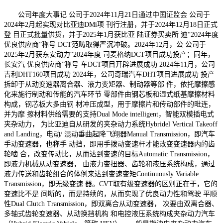
公司年度大事记 公司于2024年11月21日通过中国证监会 公司于
2024年2月起实现对比亚迪DMi项 刊行注册，并于2024年12月18日正式
登 目正式批量供货，并于2025年1月获比亚 陆证券买卖所 迪“2024年度
优良供应商”称号 DCT范畴取得严沉冲破。2024年12月，公 公司于
2025年2月获东安动力“2024年度 司麦格纳DCT项目成功投产；同年，
长安汽 优良供应商”称号 车DCT项目开辟进展成功 2024年11月，公司
吉利DHT160项目成功 2024年，公司奇瑞汽车DHT项目进展成功 投产
拆卸于从动变速器离合器、液力变矩器、制动器等部 件，依托摩擦感
化来施行制动和传能的汽车环节 零部件由钢芯板和湿式纸基摩擦材料
构成，钢芯板大多由钢 材冲压成型，用于摩擦片和传动部件的毗连，
并为摩 擦材料供给需要的支持Dual Mode intelligent，智能双模插电式
夹杂动力， 为比亚迪自从研发的夹杂动力系统Hybridel Vertical Takeoff
and Landing，电动/ 混动垂曲起降飞翔器Manual Transmission，即汽车
手动变速器，也称手 动挡，即用手拨动变速杆才能改变变速器内的齿
轮啮 合，改变传动比，从而达到变速的目标Automatic Transmission，
即液力机械从动变速器， 由液力变扭器、齿轮和液压系统构成，通过
液力传送和齿轮组合的体例来达到变速变矩Continuously Variable
Transmission，即无级变速 器。CVT取有级变速器的区别正在于，它的
变速比不是 间断的，而是持续的，从而实现了优良动力性和驾驶 平顺
性Dual Clutch Transmission，即双离合从动变速器， 次要由双离合器、
多轴式齿轮变速器、从动换挡机构 和电控液压系统构成夹杂动力汽车