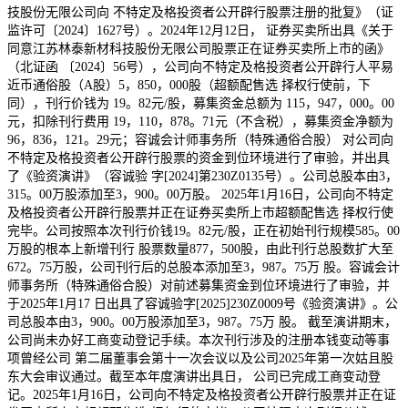
技股份无限公司向 不特定及格投资者公开辟行股票注册的批复》（证
监许可〔2024〕1627号）。2024年12月12日， 证券买卖所出具《关于
同意江苏林泰新材科技股份无限公司股票正在证券买卖所上市的函》
（北证函 〔2024〕56号），公司向不特定及格投资者公开辟行人平易
近币通俗股（A股）5，850，000股（超额配售选 择权行使前，下
同），刊行价钱为 19。82元/股，募集资金总额为 115，947，000。00
元，扣除刊行费用 19，110，878。71元（不含税），募集资金净额为
96，836，121。29元；容诚会计师事务所（特殊通俗合股） 对公司向
不特定及格投资者公开辟行股票的资金到位环境进行了审验，并出具
了《验资演讲》（容诚验 字[2024]第230Z0135号）。公司总股本由3，
315。00万股添加至3，900。00万股。 2025年1月16日，公司向不特定
及格投资者公开辟行股票并正在证券买卖所上市超额配售选 择权行使
完毕。公司按照本次刊行价钱19。82元/股，正在初始刊行规模585。00
万股的根本上新增刊行 股票数量877，500股，由此刊行总股数扩大至
672。75万股，公司刊行后的总股本添加至3，987。75万 股。容诚会计
师事务所（特殊通俗合股）对前述募集资金到位环境进行了审验，并
于2025年1月17 日出具了容诚验字[2025]230Z0009号《验资演讲》。公
司总股本由3，900。00万股添加至3，987。75万 股。 截至演讲期末，
公司尚未办好工商变动登记手续。本次刊行涉及的注册本钱变动等事
项曾经公司 第二届董事会第十一次会议以及公司2025年第一次姑且股
东大会审议通过。截至本年度演讲出具日， 公司已完成工商变动登
记。2025年1月16日，公司向不特定及格投资者公开辟行股票并正在证