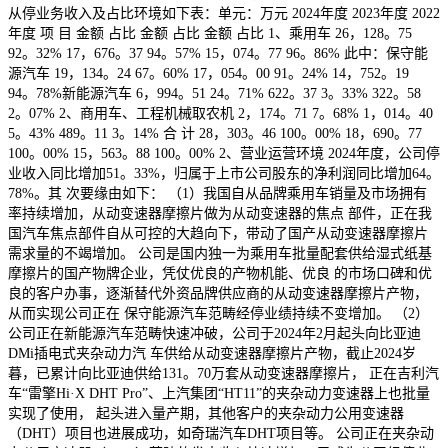
从停业务收入及占比环境如下表：单元：万元 2024年度 2023年度 2022
年度 项 目 金额 占比 金额 占比 金额 占比 1、乘用车 26，128。75
92。32% 17，676。37 94。57% 15，074。77 96。86% 此中：保守能
源汽车 19，134。24 67。60% 17，054。00 91。24% 14，752。19
94。78%新能源汽车 6，994。51 24。71% 622。37 3。33% 322。58
2。07% 2、商用车、工程机械取农机 2，174。71 7。68% 1，014。40
5。43% 489。11 3。14% 合 计 28，303。46 100。00% 18，690。77
100。00% 15，563。88 100。00% 2、营业运营环境 2024年度，公司停
业收入同比增加51。33%，归属于上市公司股东的净利润同比增加64。
78%。其 次要缘由如下： （1）我国自从品牌乘用车销量及市场拥有
率持续增加，从动变速器摩擦片做为从动变速器的焦点 部件，正在我
国汽车焦点部件自从可控的大趋向下，带动了国产从动变速器摩擦片
需求量的不竭增加。 公司是国内独一为乘用车批量配套供给湿式纸基
摩擦片的国产物牌企业，凭仗优良的产物机能、优良 的市场口碑和优
良的客户办事，逐渐替代外资品牌供应商的从动变速器摩擦片产物，
从而实现公司正在 保守能源汽车范畴经停业绩持续不变增加。 （2）
公司正在新能源汽车范畴快速冲破，公司于2024年2月起头向比亚迪
DMi插电式夹杂动力汽 车供给从动变速器摩擦片产物，截止2024岁
暮，已累计向比亚迪供给131。70万套从动变速器摩擦片， 正在吉利汽
车“雷擎Hi·X DHT Pro”、上汽集团“HT11”的夹杂动力变速器上也批量
实现了使用， 起头进入量产期，其他客户的夹杂动力公用变速器
（DHT）项目也进展成功，如奇瑞汽车DHT项目等。 公司正在夹杂动