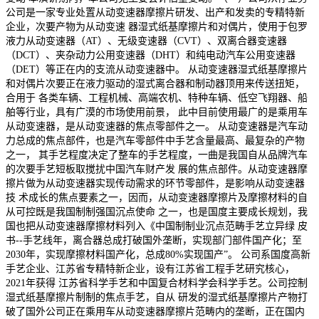
公司是一家专业处置从动变速器摩擦片研发、出产和发卖的专精特新
企业，次要产物为从动变速 器湿式纸基摩擦片和对偶片，使用于包罗
液力从动变速器（AT）、无级变速器（CVT）、双离合器变速器
（DCT）、夹杂动力公用变速器（DHT）和纯电动汽车公用变速器
（DET）等正在内的支流从动变速器中。 从动变速器湿式纸基摩擦片
和对偶片次要正在液力驱动的湿式离合器和制动器顶用来传送扭矩，
合用于 各类车辆、工程机械、高端农机、特种车辆、低空飞翔器、船
舶等行业，具有广漠的市场使用前景， 此中目前使用最广的是乘用车
从动变速器，是从动变速器的焦点零部件之一。 从动变速器是汽车动
力总成的焦点部件，也是汽车零部件中手艺含量最高、最复杂的产物
之一， 其手艺程度决定了整车的手艺程度，一曲是我国自从品牌汽车
的次要手艺短板取搅扰中国汽车财产发 展的焦点部件。从动变速器摩
擦片做为从动变速器实现传动需求的环节零部件，是影响从动变速器
技 术成长的焦点要素之一，因而，从动变速器摩擦片及摩擦材料的自
从可控既是我国制制强国沉点使命 之一，也是国度主要成长规划，我
国也把从动变速器摩擦材料列入《中国制制业沉点范畴手艺立异绿 皮
书--手艺线年，离合器总成打破国外垄断，实现部门部件国产化；至
2030年，实现摩擦材料国产化，总成80%实现国产”。 公司系国度高新
手艺企业、江苏省专精特新企业，设有江苏省工程手艺研究核心，
2021年获得 江苏省科学手艺和中国复合材料学会科学手艺。公司控制
湿式纸基摩擦片制制的焦点手艺，自从 研发的湿式纸基摩擦片产物打
破了国外公司正在乘用车从动变速器摩擦片范畴内的垄断，正在国内