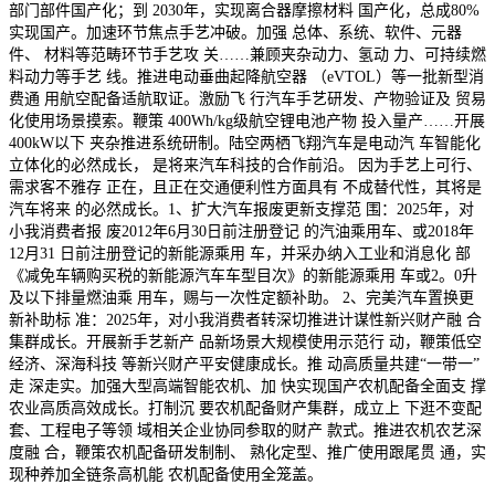
部门部件国产化；到 2030年，实现离合器摩擦材料 国产化，总成80%
实现国产。加速环节焦点手艺冲破。加强 总体、系统、软件、元器
件、 材料等范畴环节手艺攻 关……兼顾夹杂动力、氢动 力、可持续燃
料动力等手艺 线。推进电动垂曲起降航空器 （eVTOL）等一批新型消
费通 用航空配备适航取证。激励飞 行汽车手艺研发、产物验证及 贸易
化使用场景摸索。鞭策 400Wh/kg级航空锂电池产物 投入量产……开展
400kW以下 夹杂推进系统研制。陆空两栖飞翔汽车是电动汽 车智能化
立体化的必然成长， 是将来汽车科技的合作前沿。 因为手艺上可行、
需求客不雅存 正在，且正在交通便利性方面具有 不成替代性，其将是
汽车将来 的必然成长。1、扩大汽车报废更新支撑范 围：2025年，对
小我消费者报 废2012年6月30日前注册登记 的汽油乘用车、或2018年
12月31 日前注册登记的新能源乘用 车，并采办纳入工业和消息化 部
《减免车辆购买税的新能源汽车车型目次》的新能源乘用 车或2。0升
及以下排量燃油乘 用车，赐与一次性定额补助。 2、完美汽车置换更
新补助标 准：2025年，对小我消费者转深切推进计谋性新兴财产融 合
集群成长。开展新手艺新产 品新场景大规模使用示范行 动，鞭策低空
经济、深海科技 等新兴财产平安健康成长。推 动高质量共建“一带一”
走 深走实。加强大型高端智能农机、加 快实现国产农机配备全面支 撑
农业高质高效成长。打制沉 要农机配备财产集群，成立上 下逛不变配
套、工程电子等领 域相关企业协同参取的财产 款式。推进农机农艺深
度融 合，鞭策农机配备研发制制、 熟化定型、推广使用跟尾贯 通，实
现种养加全链条高机能 农机配备使用全笼盖。