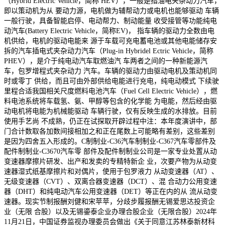
（Hybrid Electric Vehicle，简称 HEV），一般是指油电夹杂动力汽车，
即以策动机为从 要动力源，电机做为辅帮动力或电机也能够驱动 车辆
一般行驶，具备智能启停、电动帮力、制动能量 收受接管等功能纯电
动汽车(Battery Electric Vehicle，简称EV)， 指车辆的驱动力全数由电
机供给，电机的驱动电能来 源于车载可充电蓄电池或其他电能储存安
拆的汽车插电式夹杂动力汽车（Plug-in Hybridel Ectric Vehicle，简称
PHEV），是介于纯电动汽车取燃油汽 车两者之间的一种新能源汽
车，包罗增程式夹杂动力 汽车。车辆的驱动力由驱动电机及策动机同
时或零丁 供给，而且可由外部供给电能进行充电，纯电动模式 下续驶
里程合适我国相关尺度燃料电池汽车（Fuel Cell Electric Vehicle），燃
料电池系统将车载氢、氨、甲醇等包含的化学能 为电能，然后经由驱
动电机将电能为机械能驱动 车辆行驶，仅有反映生成的水排放。目前
使用手艺尚 不成熟，仍正在试探取开辟过程中注：本年度演讲中，部
门合计数取各加数间接相加之和正在尾数上可能略有差别，这些差别
是因为四舍五入形成的。C制制业-C36汽车制制业-C367汽车零部件及
配件制制业-C3670汽车零 部件及配件制制业公司是一家专业处置从动
变速器摩擦片研发、出产和发卖的专精特新企 业，次要产物为从动变
速器湿式纸基摩擦片和对偶片，使用于包罗液力 从动变速器（AT）、
无级变速器（CVT）、双离合器变速器（DCT）、混 合动力公用变速
器（DHT）和纯电动汽车公用变速器（DET）等正在内的从 流从动变
速器。现实节制报酬刘健和宋苹苹，分歧步履报酬无锡爱思达投资企
业（无限 合股）以及无锡鎏泰企业办理合股企业（无限合股）2024年
11月21日，中国证券监视办理委员会做出《关于同意江苏林泰新材科