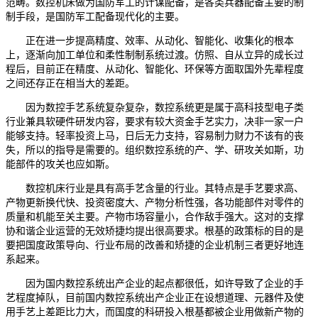
范畴。数控机床做为国防军工的计谋配备，是各类兵器配备主要的制
制手段，是国防军工配备现代化的主要。
正在进一步提高精度、效率、从动化、智能化、收集化的根本
上，逐渐向加工单位和柔性制制系统过渡。仿照、自从立异的成长过
程后，目前正在精度、从动化、智能化、环保等方面取国外先辈程度
之间还存正在相当大的差距。
因为数控手艺系统复杂复杂，数控系统更是属于高科技型电子类
行业兼具软硬件研发内容，要求有较大资金手艺实力，决非一家一户
能够支持。轻率投资上马，日后无力支持，容易制力财力不该有的丧
失，所以的指导是需要的。组织数控系统的产、学、研攻关如斯，功
能部件的攻关也应如斯。
数控机床行业是具有高手艺含量的行业。其特点是手艺要求高、
产物更新换代快、投资密度大、产物分析性强，各功能部件对零件的
质量和机能至关主要。产物市场容量小，合作敌手强大。这对的支撑
协和谐企业运营的无效矫捷均提出很高要求。根基的政策标的目的是
要把国度政策导向、行业布局的改善和矫捷的企业机制三者更好地连
系起来。
因为国内数控系统出产企业的起点都很低，如许导致了企业的手
艺程度掉队，目前国内数控系统出产企业正在设想道理、元器件及使
用手艺上差距比力大，而国度的科研投入根基都被企业用做新产物的