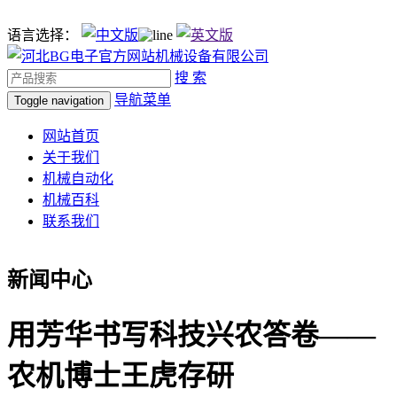
语言选择：
搜 索
导航菜单
Toggle navigation
网站首页
关于我们
机械自动化
机械百科
联系我们
新闻中心
用芳华书写科技兴农答卷——
农机博士王虎存研