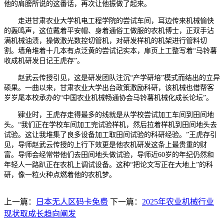
他的肩膀所说的这番话，再次让他振做了起来。
走进甘肃农业大学机电工程学院的尝试车间，耳边传来机械愉快
的轰鸣声，这位戴着平安帽、身着通俗工做服的农机博士，正双手沾
满机械油渍，操做激光数控切管机，对研发样机的机架进行管料切
割。墙角堆着十几本有点泛黄的尝试记实本，扉页上工整写着“马铃薯
收成机研发日记王虎存”。
赵武云传授引见，这是研发团队注沉“产学研培”模式而结出的立异
硕果。一曲以来，甘肃农业大学出台政策激励科研，该机械也借帮客
岁岁尾本校承办的“中国农业机械畅通协会马铃薯机械化成长论坛”。
肄业时，王虎存走得最多的线就是从学校尝试加工车间到田间地
头。“我们正在学校车间加工完试验样机，然后拉着样机到田间地头去
试验。这让我堆集了良多设备加工取田间试验的科研经验。”王虎存引
见，导师赵武云传授的上行下效更是他农机研发这条上最贵重的财
富。导师会经常带他们去田间地头做试验，导师近60岁的年纪仍然和
年轻人一路趴正在农机上调试设备。这种“把论文写正在大地上”的科
研，像一粒火种点燃着他的农机梦。
上一篇：
日本无人区码卡免费
下一篇：
2025年农业机械行业
现状取成长趋向阐发