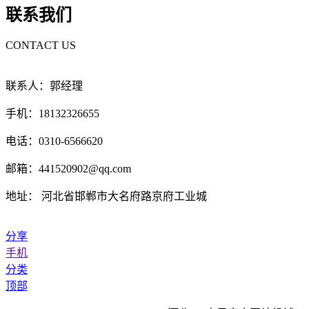
联系我们
CONTACT US
联系人：郭经理
手机：18132326655
电话：0310-6566620
邮箱：441520902@qq.com
地址： 河北省邯郸市大名府路京府工业城
分享
手机
分类
顶部