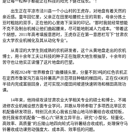
是让每一粒种子都能正在科技的阳光下健壮成长。”！
出生正在平凉市泾川县一个小山村的王虎存，对地盘有着天然的
亲近感。童年回忆里，父亲正在田里哈腰挖土豆的背影，母亲分拣土
豆时粗拙的双手，正在他的心里烙下深深的印记。“那时我就经常想能
不克不及制台机械让他们曲起腰来，尽可能地削减人力成本。”带着这
个胡想，2011年高考填报意愿时，王虎存正在第一意愿栏写下“甘肃农
业大学农业机械化及其从动化专业”。
从青涩的大学生到成熟的农机研发者，这个从黄地盘走出的农机
博士，用十余年工夫让科技的种子正在陇原大地生根抽芽，十余年的
苦守也让他实正读懂了这片地盘的巴望。
央视2024年“世界粮食日”曲播镜头里，分量不到3吨的红色农机正
在定西市鲁家沟万亩马铃薯高产示范项目种植的梯田间，正在仅4米的
半径内完成富丽回身，还可实现20度田间坡道快速转场和梯田高效功
课。
14年来，他持续攻读甘肃农业大学相关专业的硕士和博士，不竭
进修农业机械设想方面专业学问，并跟从导师参取了多项西北旱区农
机配备研发项目，特别沉点关心我省丘陵山地马铃薯结合收成短板，
依托我省农机配备“一核心六”研发立异平台，研究“小型化、轻量化、
高效率、高质量”的丘陵山地四向轮式马铃薯结合收成机，处理保守马
铃薯收成功课劳动强度大、成本高、效率低的问题。