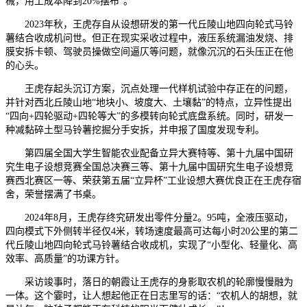
械，用工成本降到20%摆布”。
2023年秋，王虎存自从设想研发的第一代丘陵山地四向轮式马铃
薯结合收成机问世。但正在现实采收过程中，液压系统漏油发烧、排
膜安拆卡顿、驾驶员操做空间逼仄等问题，就像沉沉的石头压正在他
的心头。
王虎存起头沉订方案，沉点处理一代样机试验中存正在的问题，
并针对西北丘陵山地“地块小、坡度大、土壤黏”的特点，立异性提出
“四向+四轮驱动+四轮等大”的多模转向轮式底盘系统。同时，研发一
种减黏碎土型马铃薯挖掘分手安拆，并申报了国度发现专利。
第四届全国大学生智能农业配备立异大赛特等、第十九届中国研
究生电子设想竞赛全国总决赛三等、第十九届中国研究生电子设想竞
赛西北赛区一等、荣获第五届“立异杯”工业设想大赛优良正在王虎存宿
舍，荣誉摆满了书桌。
2024年8月，王虎存终究研发出零件分量2。95吨，全液压驱动，
四向模式下外侧转半径仅4米，转场速度最高可达每小时20公里的第二
代丘陵山地四向轮式马铃薯结合收成机，实现了“小型化、轻量化、高
效率、高质量”的功课方针。
采访竣事时，落日的朝霞让王虎存的身影取农机的轮廓慢慢融为
一体。这个霎时，让人想起他正在日志里写的话：“农机人的胡想，就