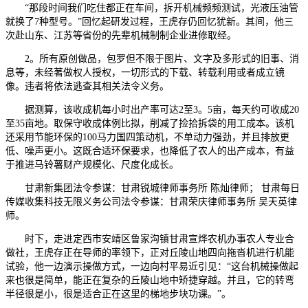
“那段时间我们吃住都正在车间，拆开机械频频测试，光液压油管
就换了7种型号。”回忆起研发过程，王虎存仍回忆犹新。其间，他三
次赴山东、江苏等省份的先辈机械制制企业进修取经。
2。所有原创做品，包罗但不限于图片、文字及多形式的旧事、消
息等，未经著做权人授权，一切形式的下载、转载利用或者成立镜
像。违者将依法逃查其相关法令义务。
据测算，该收成机每小时出产率可达2至3。5亩，每天约可收成20
至35亩地。取保守收成体例比拟，削减了捡拾拆袋的用工成本。该机
还采用节能环保的100马力国四策动机，不单动力强劲，并且排放更
低、噪声更小。这既合适环保要求，也降低了农人的出产成本，有益
于推进马铃薯财产规模化、尺度化成长。
甘肃新集团法令参谋：甘肃锐城律师事务所 陈灿律师； 甘肃每日
传媒收集科技无限义务公司法令参谋：甘肃荣庆律师事务所 吴天英律
师。
时下，走进定西市安靖区鲁家沟镇甘肃宣烨农机办事农人专业合
做社，王虎存正在导师的率领下，正对丘陵山地四向拖沓机进行机能
试验，他一边演示操做方式，一边向村平易近引见：“这台机械操做起
来也很是简单，能正在复杂的丘陵山地中矫捷穿越。并且，它的转弯
半径很是小，很是适合正在这里的梯地步块功课。”。