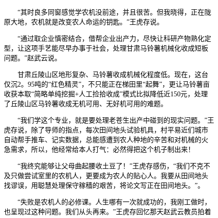
“其时良多同窗感觉学农机没前途，并且很苦。但我晓得，正在陇
原大地，农机就是改变农人命运的钥匙。”王虎存说。
“通过取企业慎密结合，借帮企业出产力，尽快让科研产物熟化定
型，让这项手艺能尽早办事于社会，处理甘肃马铃薯机械化收成短板
问题。”赵武云说。
甘肃丘陵山区地形复杂、马铃薯收成机械化程度低。现在，这台
仅沉2。95吨的“红色精灵”，不只能正在梯田里“起舞”，更让马铃薯亩
收获本取“简略单纯挖掘+人工捡拾收成”模式比拟降低近150元，处理
了丘陵山区马铃薯收成无机可用、无好机可用的难题。
“我们学这个专业，就是要处理老苍生出产中碰到的现实问题。”王
虎存说，除了导师的指点，每次田间地头试验机具，村平易近们城市
自动帮手推车、记实数据，总能感遭到农人种地的辛苦和对机械的火
急需求，所以，他经常给本人打气：必然得把这个机子制出来！
“我终究能够让父母曲起腰收土豆了！”王虎存感伤，“我们不克不
及只做尝试室里的农机人，更要成为农人的贴心人。我要从田间地头
找谬误，用聪慧处理保守稼穑的艰苦，将论文写正在田间地头。”。
“失败是农机人的必修课。人生哪有一次就成功的，我刚工做时，
也呈现过这种问题。我们从头再来。”王虎存回忆那天赵武云教员拍着