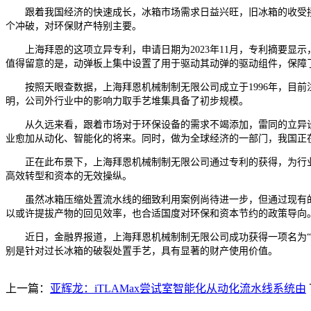
跟着我国经济的快速成长，冰箱市场需求日益兴旺，旧冰箱的收受接
个冲破，对环保财产特别主要。
上海拜恩的这项立异专利，申请日期为2023年11月，专利摘要显
值得留意的是，动弹板上集中设置了用于驱动其动弹的驱动组件，保障
按照天眼查数据，上海拜恩机械制制无限公司成立于1996年，目前注
明，公司外行业中的影响力取手艺堆集具备了初步规模。
从久远来看，跟着市场对于环保设备的需求不竭添加，雷同的立异设
业愈加从动化、智能化的将来。同时，做为全球经济的一部门，我国正
正在此布景下，上海拜恩机械制制无限公司通过专利的获得，为行业
高效转型和资本的无效操纵。
虽然冰箱压缩处置流水线的细致利用案例尚待进一步，但通过现有的
以或许提拔产物的回见效率，也合适国度对环保和资本节约的政策导向
近日，金融界报道，上海拜恩机械制制无限公司成功获得一项名为“一种
别是针对过长冰箱的破裂处置手艺，具有显著的财产使用价值。
上一篇：
亚辉龙：iTLAMax尝试室智能化从动化流水线系统由