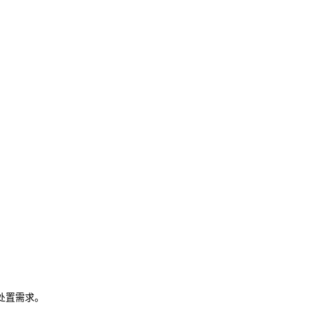
处置需求。