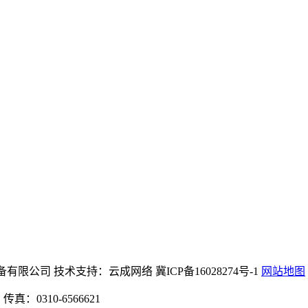
网站机械设备有限公司 技术支持：云成网络 冀ICP备16028274号-1
网站地图
：0310-6566621