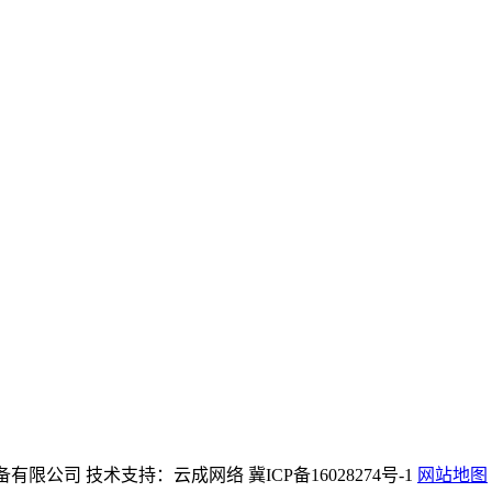
网站机械设备有限公司 技术支持：云成网络 冀ICP备16028274号-1
网站地图