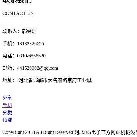
联系我们
CONTACT US
联系人：郭经理
手机：18132326655
电话：0310-6566620
邮箱：441520902@qq.com
地址： 河北省邯郸市大名府路京府工业城
分享
手机
分类
顶部
CopyRight 2018 All Right Reserved 河北BG电子官方