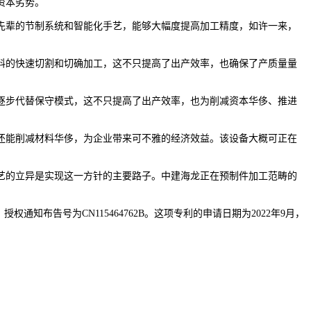
资本劣势。
辈的节制系统和智能化手艺，能够大幅度提高加工精度，如许一来，
的快速切割和切确加工，这不只提高了出产效率，也确保了产质量量
。
步代替保守模式，这不只提高了出产效率，也为削减资本华侈、推进
能削减材料华侈，为企业带来可不雅的经济效益。该设备大概可正在
的立异是实现这一方针的主要路子。中建海龙正在预制件加工范畴的
布告号为CN115464762B。这项专利的申请日期为2022年9月，