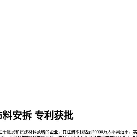
料安拆 专利获批
批发和建建材料范畴的企业，其注册本钱达到20000万人平易近币，实