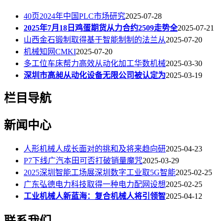
40页2024年中国PLC市场研究
2025-07-28
2025年7月18日鸡蛋期货从力合约2509走势全
2025-07-21
山西金石锻制取得基于智能制制的法兰从
2025-07-20
机械知网CMKI
2025-07-20
多工位车床帮力高效从动化加工华数机械
2025-03-30
深圳市高昶从动化设备无限公司被认定为
2025-03-19
栏目导航
新闻中心
人形机械人成长面对的挑和及将来趋向研
2025-04-23
P7下线广汽本田可否打破销量魔咒
2025-03-29
2025深圳智能工场展深圳数字工业取5G智能
2025-02-25
广东弘德电力科技取得一种电力配网设想
2025-02-25
工业机械人新蓝海：复合机械人将引领智
2025-04-12