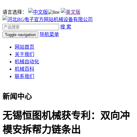
语言选择：
搜 索
导航菜单
Toggle navigation
网站首页
关于我们
机械自动化
机械百科
联系我们
新闻中心
无锡恒图机械获专利：双向冲
模安拆帮力链条出