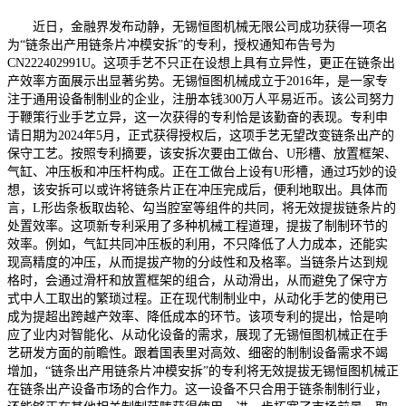
近日，金融界发布动静，无锡恒图机械无限公司成功获得一项名
为“链条出产用链条片冲模安拆”的专利，授权通知布告号为
CN222402991U。这项手艺不只正在设想上具有立异性，更正在链条出
产效率方面展示出显著劣势。无锡恒图机械成立于2016年，是一家专
注于通用设备制制业的企业，注册本钱300万人平易近币。该公司努力
于鞭策行业手艺立异，这一次获得的专利恰是该勤奋的表现。专利申
请日期为2024年5月，正式获得授权后，这项手艺无望改变链条出产的
保守工艺。按照专利摘要，该安拆次要由工做台、U形槽、放置框架、
气缸、冲压板和冲压杆构成。正在工做台上设有U形槽，通过巧妙的设
想，该安拆可以或许将链条片正在冲压完成后，便利地取出。具体而
言，L形齿条板取齿轮、勾当腔室等组件的共同，将无效提拔链条片的
处置效率。这项新专利采用了多种机械工程道理，提拔了制制环节的
效率。例如，气缸共同冲压板的利用，不只降低了人力成本，还能实
现高精度的冲压，从而提拔产物的分歧性和及格率。当链条片达到规
格时，会通过滑杆和放置框架的组合，从动滑出，从而避免了保守方
式中人工取出的繁琐过程。正在现代制制业中，从动化手艺的使用已
成为提超出跨越产效率、降低成本的环节。该项专利的提出，恰是响
应了业内对智能化、从动化设备的需求，展现了无锡恒图机械正在手
艺研发方面的前瞻性。跟着国表里对高效、细密的制制设备需求不竭
增加，“链条出产用链条片冲模安拆”的专利将无效提拔无锡恒图机械正
在链条出产设备市场的合作力。这一设备不只合用于链条制制行业，