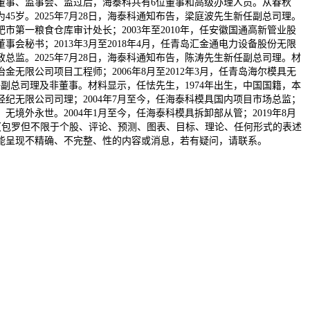
除董事、监事会、监过后，海泰科共有6位董事和高级办理人员。从春秋
5岁。2025年7月28日，海泰科通知布告，梁庭波先生新任副总司理。
市第一粮食仓库审计处长；2003年至2010年，任安徽国通高新管业股
事会秘书；2013年3月至2018年4月，任青岛汇金通电力设备股份无限
政总监。2025年7月28日，海泰科通知布告，陈涛先生新任副总司理。材
金无限公司项目工程师；2006年8月至2012年3月，任青岛海尔模具无
新任副总司理及非董事。材料显示，任怯先生，1974年出生，中国国籍，本
房产经纪无限公司司理；2004年7月至今，任海泰科模具国内项目市场总监；
无境外永世。2004年1月至今，任海泰科模具拆卸部从管；2019年8月
息（包罗但不限于个股、评论、预测、图表、目标、理论、任何形式的表述
能呈现不精确、不完整、性的内容或消息，若有疑问，请联系。