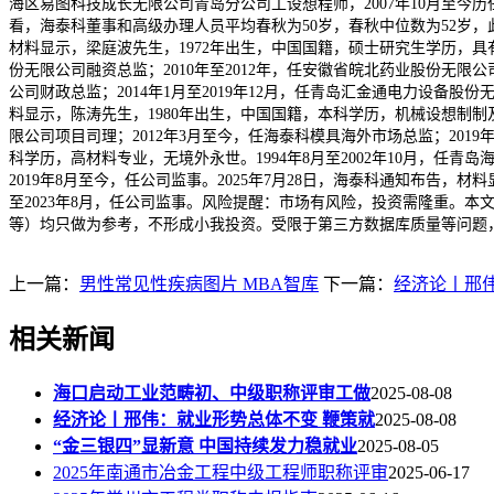
海区易图科技成长无限公司青岛分公司工设想程师，2007年10月至今
看，海泰科董事和高级办理人员平均春秋为50岁，春秋中位数为52岁，
材料显示，梁庭波先生，1972年出生，中国国籍，硕士研究生学历，具有
份无限公司融资总监；2010年至2012年，任安徽省皖北药业股份无限公
公司财政总监；2014年1月至2019年12月，任青岛汇金通电力设备股
料显示，陈涛先生，1980年出生，中国国籍，本科学历，机械设想制制及其
限公司项目司理；2012年3月至今，任海泰科模具海外市场总监；201
科学历，高材料专业，无境外永世。1994年8月至2002年10月，任青
2019年8月至今，任公司监事。2025年7月28日，海泰科通知布告，
至2023年8月，任公司监事。风险提醒：市场有风险，投资需隆重。
等）均只做为参考，不形成小我投资。受限于第三方数据库质量等问题
上一篇：
男性常见性疾病图片 MBA智库
下一篇：
经济论丨邢
相关新闻
海口启动工业范畴初、中级职称评审工做
2025-08-08
经济论丨邢伟：就业形势总体不变 鞭策就
2025-08-08
“金三银四”显新意 中国持续发力稳就业
2025-08-05
2025年南通市冶金工程中级工程师职称评审
2025-06-17