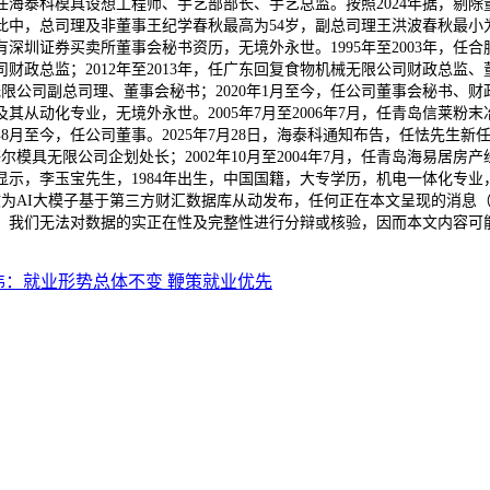
历任海泰科模具设想工程师、手艺部部长、手艺总监。按照2024年据，剔
此中，总司理及非董事王纪学春秋最高为54岁，副总司理王洪波春秋最小为4
深圳证券买卖所董事会秘书资历，无境外永世。1995年至2003年，任合肥
司财政总监；2012年至2013年，任广东回复食物机械无限公司财政总监、董
份无限公司副总司理、董事会秘书；2020年1月至今，任公司董事会秘书、财
从动化专业，无境外永世。2005年7月至2006年7月，任青岛信莱粉末冶
9年8月至今，任公司董事。2025年7月28日，海泰科通知布告，任怯先生
岛海尔模具无限公司企划处长；2002年10月至2004年7月，任青岛海易居
材料显示，李玉宝先生，1984年出生，中国国籍，大专学历，机电一体化专业，
本文为AI大模子基于第三方财汇数据库从动发布，任何正在本文呈现的消
，我们无法对数据的实正在性及完整性进行分辩或核验，因而本文内容可
伟：就业形势总体不变 鞭策就业优先