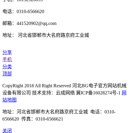
电话：0310-6566620
邮箱：441520902@qq.com
地址： 河北省邯郸市大名府路京府工业城
分享
手机
分类
顶部
CopyRight 2018 All Right Reserved 河北BG电子官方网站机械
设备有限公司 技术支持：云成网络 冀ICP备16028274号-1
网
站地图
地址：河北省邯郸市大名府路京府工业城 电话：0310-
6566620 传真：0310-6566621
关闭