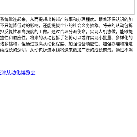
系统毗连起来，从而提超出跨越产效率和办理程度。跟着环保认识的加
不只能降低对的影响，还能提拔企业的社会义务抽象。将来的从动包拆
担反复性和高强度的工做。通过合理分派使命，实现人机协做，能够提
捷性和顺应性。将来的从动包拆手艺将可以或许实现小批量、多样化的
诸多挑和，但通过提高从动化程度、加强设备顺应性、加强办理和推进
续成长的深切，从动包拆流水线将送来愈加广漠的成长前景。通过不竭
届天津从动化博览会