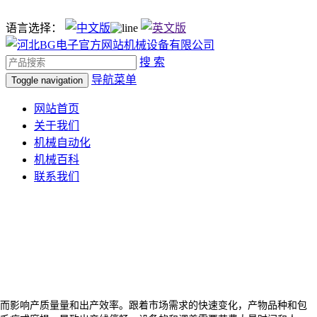
语言选择：
搜 索
导航菜单
Toggle navigation
网站首页
关于我们
机械自动化
机械百科
联系我们
而影响产质量量和出产效率。跟着市场需求的快速变化，产物品种和包