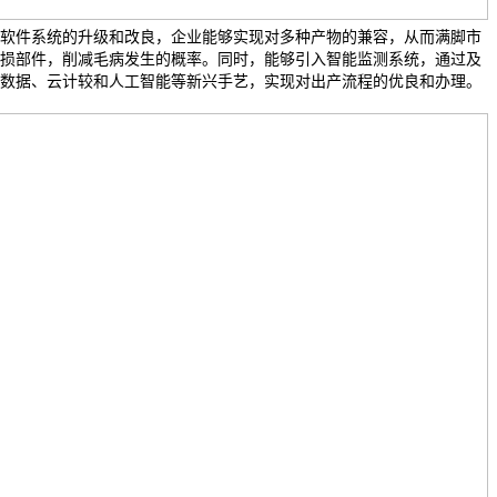
软件系统的升级和改良，企业能够实现对多种产物的兼容，从而满脚市
损部件，削减毛病发生的概率。同时，能够引入智能监测系统，通过及
数据、云计较和人工智能等新兴手艺，实现对出产流程的优良和办理。