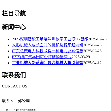
栏目导航
新闻中心
2025深圳智能工场展深圳数字工业取5G智能
2025-02-25
人形机械人成长面对的挑和及将来趋向研
2025-04-23
广东弘德电力科技取得一种电力配网设想
2025-02-25
P7下线广汽本田可否打破销量魔咒
2025-03-29
工业机械人新蓝海：复合机械人将引领智
2025-04-12
联系我们
CONTACT US
联系人：郭经理
手机：18132326655